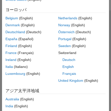
ヨーロッパ
Belgium
(English)
Netherlands
(English)
トラストセンター
商標
プライバシー ポリシー
Denmark
(English)
Norway
(English)
違法コピー防止
アプリケーション ステータス
お問い合わせ
Deutschland
(Deutsch)
Österreich
(Deutsch)
© 1994-2026 The MathWorks, Inc.
España
(Español)
Portugal
(English)
Finland
(English)
Sweden
(English)
Web サイ
日本
France
(Français)
Switzerland
Ireland
(English)
Deutsch
Italia
(Italiano)
English
Luxembourg
(English)
Français
United Kingdom
(English)
アジア太平洋地域
Australia
(English)
India
(English)