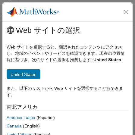
コンテンツへスキップ
MATLAB ヘルプ センター
オフキャンバス ナビゲーション メ
メインコンテンツ
Web サイトの選択
ドキュメンテーションのホーム
AI および統計
Web サイトを選択すると、翻訳されたコンテンツにアクセス
し、地域のイベントやサービスを確認できます。現在の位置情
報に基づき、次のサイトの選択を推奨します:
United States
この情報は役に立ちましたか？
United States
また、以下のリストから Web サイトを選択することもできま
す。
南北アメリカ
América Latina
(Español)
Canada
(English)
United States
(English)