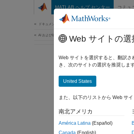
コンテンツへスキップ
MATLAB ヘルプ センター
コミュ
ドキュメ
ドキュメンテーションのホーム
AI および統計
Web サイトの選
Web サイトを選択すると、翻訳
き、次のサイトの選択を推奨します
United States
また、以下のリストから Web サ
南北アメリカ
América Latina
(Español)
Canada
(English)