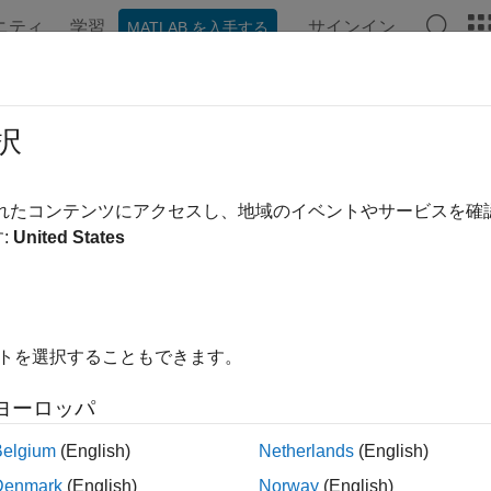
ニティ
学習
サインイン
MATLAB を入手する
ンテーション
例
関数
ブロック
アプリ
ビデオ
択
されたコンテンツにアクセスし、地域のイベントやサービスを
この情報は役に立ちました
:
United States
イトを選択することもできます。
ヨーロッパ
Belgium
(English)
Netherlands
(English)
Denmark
(English)
Norway
(English)