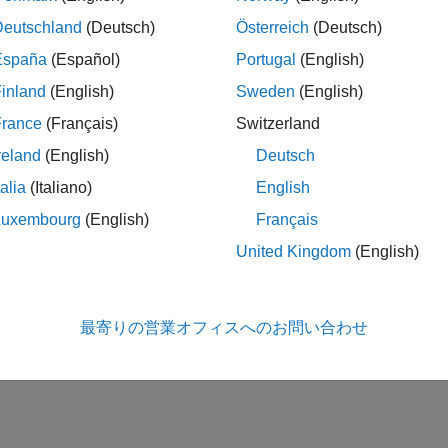
Deutschland
(Deutsch)
Österreich
(Deutsch)
España
(Español)
Portugal
(English)
inland
(English)
Sweden
(English)
France
(Français)
Switzerland
reland
(English)
Deutsch
talia
(Italiano)
English
Luxembourg
(English)
Français
United Kingdom
(English)
最寄りの営業オフィスへのお問い合わせ