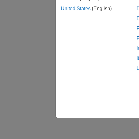
United States
(English)
F
I
I