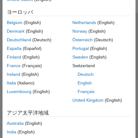
ヨーロッパ
Belgium
(English)
Netherlands
(English)
トラストセンター
商標
プライバシー ポリシー
Denmark
(English)
Norway
(English)
違法コピー防止
アプリケーション ステータス
お問い合わせ
Deutschland
(Deutsch)
Österreich
(Deutsch)
© 1994-2026 The MathWorks, Inc.
España
(Español)
Portugal
(English)
Finland
(English)
Sweden
(English)
Web サイ
日本
France
(Français)
Switzerland
Ireland
(English)
Deutsch
Italia
(Italiano)
English
Luxembourg
(English)
Français
United Kingdom
(English)
アジア太平洋地域
Australia
(English)
India
(English)