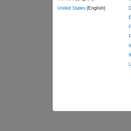
United States
(English)
F
I
I