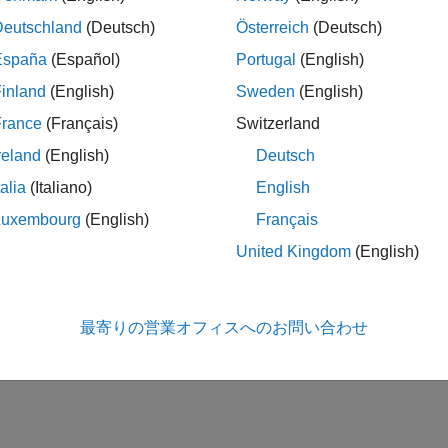
Deutschland
(Deutsch)
Österreich
(Deutsch)
España
(Español)
Portugal
(English)
inland
(English)
Sweden
(English)
France
(Français)
Switzerland
reland
(English)
Deutsch
talia
(Italiano)
English
Luxembourg
(English)
Français
United Kingdom
(English)
最寄りの営業オフィスへのお問い合わせ