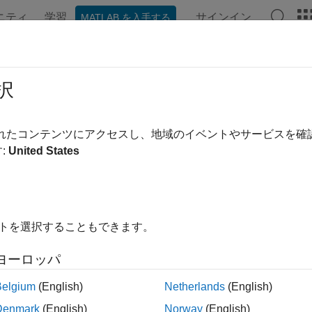
ニティ
学習
サインイン
MATLAB を入手する
ンテーション
例
関数
ブロック
ビデオ
MATLAB A
択
されたコンテンツにアクセスし、地域のイベントやサービスを
この情報は役に立ちました
:
United States
イトを選択することもできます。
ヨーロッパ
Belgium
(English)
Netherlands
(English)
Denmark
(English)
Norway
(English)