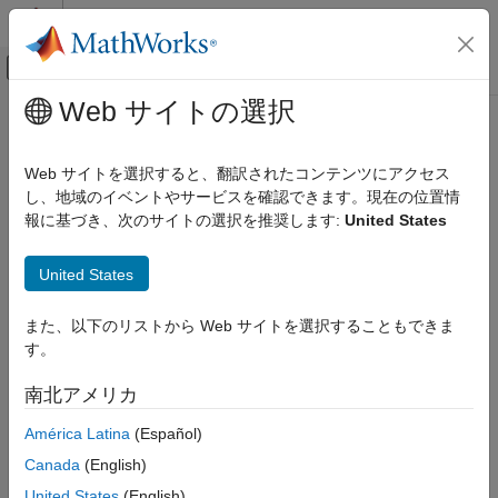
コンテンツへスキップ
MATLAB ヘルプ センター
オフキャンバス ナビゲーション メ
メインコンテンツ
Web サイトの選択
ドキュメンテーションのホーム
イベントベース モデリング
Web サイトを選択すると、翻訳されたコンテンツにアクセス
し、地域のイベントやサービスを確認できます。現在の位置情
この情報は役に立ちましたか？
報に基づき、次のサイトの選択を推奨します:
United States
United States
また、以下のリストから Web サイトを選択することもできま
す。
南北アメリカ
América Latina
(Español)
Canada
(English)
United States
(English)