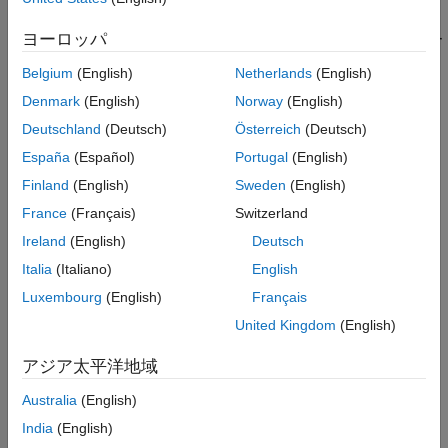
この領域では、ゲインは [逆電流伝達率、BR] パラメーターによ
ヨーロッパ
って定義されます。逆電流ゲインを生成するには、このパラメー
ターを 1 より大きくします。
Belgium
(English)
Netherlands
(English)
Denmark
(English)
Norway
(English)
NPN バイポーラ トランジスタの特性を調べるには、モデル
NPNCharacteristics を開きます。
Deutschland
(Deutsch)
Österreich
(Deutsch)
España
(Español)
Portugal
(English)
モデル
Finland
(English)
Sweden
(English)
France
(Français)
Switzerland
Ireland
(English)
Deutsch
Italia
(Italiano)
English
Luxembourg
(English)
Français
United Kingdom
(English)
アジア太平洋地域
Australia
(English)
India
(English)