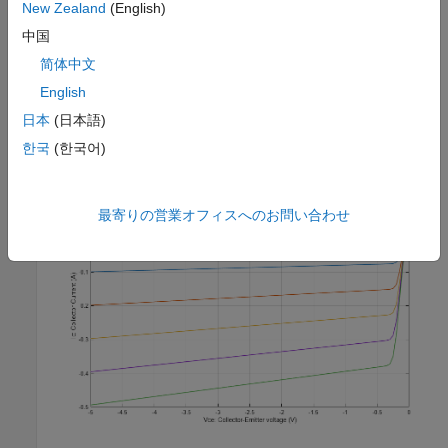
New Zealand
(English)
中国
简体中文
Simscape ログからのシミュレーション結果
English
以下のプロットは、コレクター電流 (Ic) に対するコレクター-エ
日本
(日本語)
ミッター電圧 (Vce) の特性を、さまざまなレベルのベース電流
한국
(한국어)
(Ib) について示しています。
最寄りの営業オフィスへのお問い合わせ