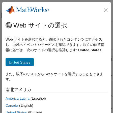
コンテンツへスキップ
MATLAB ヘルプ センター
オフキャンバス ナビゲーション メ
メインコンテンツ
Web サイトの選択
ドキュメンテーションのホーム
PNP バイポーラ トランジスタの特
物理モデリング
性
Web サイトを選択すると、翻訳されたコンテンツにアクセス
し、地域のイベントやサービスを確認できます。現在の位置情
Simscape Electrical
報に基づき、次のサイトの選択を推奨します:
United States
用途
エレクトロニクス
この例では、PNP バイポーラ トランジスタの Ic 対 Vce 曲線の生
United States
デバイス特性の評価
成を説明します。'Define Conditions (Ib and Vce)' というラベル
の付いたブロックをダブルクリックして、ベース電流と、コレク
PNP バイポーラ トランジスタの特性
また、以下のリストから Web サイトを選択することもできま
ターとエミッター間の最小電圧および最大電圧からなるベクトル
す。
を定義します。モデルのハイパーリンク [plot curves] をクリック
項目一覧
してテストを実行し、曲線のプロットを生成します。
モデル
南北アメリカ
Simscape ログからのシミュレーション結果
この種のプロットをメーカー データシートと比較して、トランジ
América Latina
(Español)
参考
スタのパラメーターが正しく実行されていることを確認できま
Canada
(English)
す。また、正の Vce 値の範囲を指定すると、このモデルを使用し
て逆領域におけるトランジスタの特性を調べることもできます。
United States
(English)