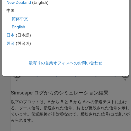
New Zealand
(English)
中国
简体中文
English
5 セグメント (S2 サブシステム)
日本
(日本語)
한국
(한국어)
最寄りの営業オフィスへのお問い合わせ
Simscape ログからのシミュレーション結果
以下のプロットは、A から B と B から A への伝送テストにおけ
る、ソース信号、伝送された信号、および反映された信号を示し
ています。伝送線路が非対称なので、反映された信号には違いが
みられます。