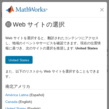
コンテンツへスキップ
MATLAB ヘルプ センター
オフキャンバス ナビゲーション メ
メインコンテンツ
Web サイトの選択
ドキュメンテーションのホーム
LC 伝送線路とテスト ブリッジ
物理モデリング
Web サイトを選択すると、翻訳されたコンテンツにアクセス
し、地域のイベントやサービスを確認できます。現在の位置情
Simscape Electrical
報に基づき、次のサイトの選択を推奨します:
United States
用途
このモデルは、伝送線路モデルと双方向テスト ブリッジを示しま
す。テスト方向が変化すると、反映および伝送される信号は微妙
エレクトロニクス
United States
に異なります。これは、線路モデルが対称ではないためです。こ
通信
の種のモデルは、ケーブル選択が伝送特性に与える影響を調べる
Simscape Electrical
ためと、さまざまな伝送線路モデルの構造とパラメーター化の相
また、以下のリストから Web サイトを選択することもできま
対的な忠実度を比較するための両方に使用できます。
Electrical ブロック ライブラリ
す。
Connectors and References​
このモデルを使用して、システムの周波数応答を取得できます。
南北アメリカ
MATLAB® コマンド linmod を使用して、モデルを線形化できま
Simscape Electrical
América Latina
(Español)
す。Simulink® Control Design™ をお持ちの場合は、モデル
Electrical ブロック ライブラリ
LCLineTestBridge を開きます。モデル線形化器を開くには、[ア
Canada
(English)
Passive
プリ] タブの [制御システム] で、[モデル線形化器] をクリックし
United States
(English)
基本