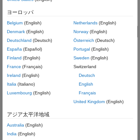
ます。
ヨーロッパ
LC 伝送線路とテスト ブリッジ
モデル
項目一覧
Belgium
(English)
Netherlands
(English)
モデル
Denmark
(English)
Norway
(English)
Bridge A サブシステム
Deutschland
(Deutsch)
Österreich
(Deutsch)
5 セグメント (S2 サブシステム)
España
(Español)
Portugal
(English)
Simscape ログからのシミュレーション結果
Finland
(English)
Sweden
(English)
周波数応答
参考
France
(Français)
Switzerland
Ireland
(English)
Deutsch
Italia
(Italiano)
English
Luxembourg
(English)
Français
United Kingdom
(English)
Bridge A サブシステム
アジア太平洋地域
Australia
(English)
India
(English)