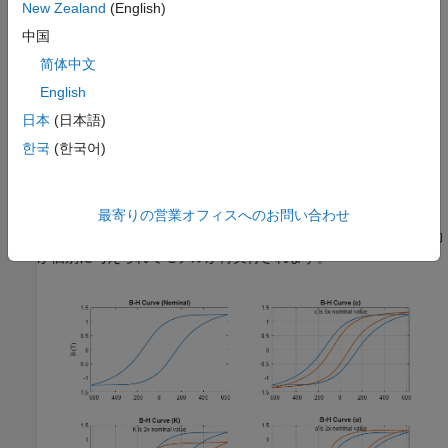
New Zealand
(English)
中国
简体中文
English
日本
(日本語)
Simscape ログからのシミュレーション結果
한국
(한국어)
以下のプロットは、個別の Jiles-Atherton ヒステリシス係数が、
非線形インダクタのヒステリシス曲線に与える影響を示していま
最寄りの営業オフィスへのお問い合わせ
す。モデルは Jiles-Atherton ヒステリシス方程式係数の一連のノ
ミナル値を使用してシミュレーションされ、その後各係数に摂動
が個別に与えられてモデルが再実行されます。