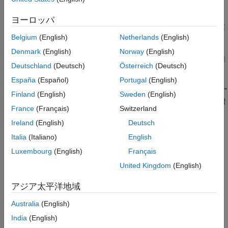
1. B=H=0 で開始する際に、c を調整して初期勾配に一致させま
ヨーロッパ
す。c が 1 に近づくと、勾配が非ヒステリシス曲線の勾配に一致
します。c を小さくすると、初期勾配が減少します。
Belgium
(English)
Netherlands
(English)
Denmark
(English)
Norway
(English)
2. K を調整して、目的の
"H"
軸切片を得ます。K の良好な初期推
Deutschland
(Deutsch)
Österreich
(Deutsch)
定は、目的の切片の実際の値です。
España
(Español)
Portugal
(English)
3. アルファを (1e-6 のような値から始めて) 徐々に増加させ、
"B"
Finland
(English)
Sweden
(English)
軸切片を微調整します。アルファを大きくすると、切片の値が増
France
(Français)
Switzerland
加します。
Ireland
(English)
Deutsch
モデル
Italia
(Italiano)
English
Luxembourg
(English)
Français
United Kingdom
(English)
アジア太平洋地域
Australia
(English)
India
(English)