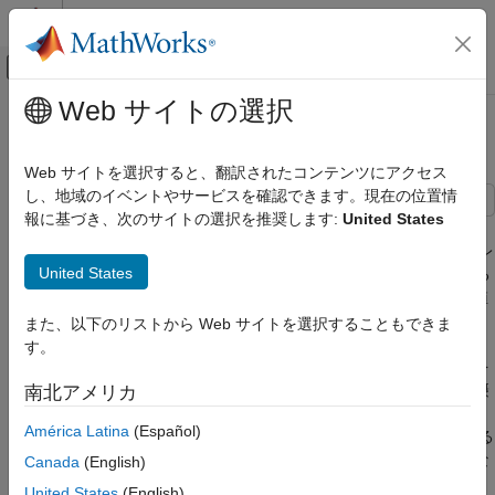
コンテンツへスキップ
MATLAB ヘルプ センター
オフキャンバス ナビゲーション メ
メインコンテンツ
Web サイトの選択
ドキュメンテーションのホーム
ヒステリシスをもつインダクタ
物理モデリング
Web サイトを選択すると、翻訳されたコンテンツにアクセス
し、地域のイベントやサービスを確認できます。現在の位置情
Simscape Electrical
報に基づき、次のサイトの選択を推奨します:
United States
用途
この例では、Jiles-Atherton 磁気ヒステリシス方程式の方程式係
数の変更が、結果の B-H 曲線に与える影響を示します。シミュレ
エレクトロニクス
United States
ーション パラメーターは、4 回の完全な AC サイクルを実行する
デバイス特性の評価
ように構成されており、磁場の強さ (H) と磁束密度 (B) の初期値
はどちらもゼロに設定されています。
ヒステリシスをもつインダクタ
また、以下のリストから Web サイトを選択することもできま
す。
項目一覧
非ヒステリシス曲線の形状を設定するパラメーターに対して値を
モデル
選択することは比較的簡単なので、これらのパラメーターには摂
南北アメリカ
Simscape ログからのシミュレーション結果
動は与えられません。残りの 3 つのパラメーターは B-H 曲線に
América Latina
(Español)
参考
複数の方法で影響を与えており、ノミナル B-H 曲線と一致させる
ために通常は数回の反復が必要です。次の手順が良い開始点とな
Canada
(English)
ります。
United States
(English)