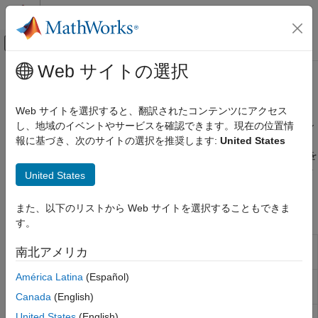
コンテンツへスキップ
MATLAB ヘルプ センター
オフキャンバス ナビゲーション メ
メインコンテンツ
Web サイトの選択
ドキュメンテーションのホーム
RLC Assemblies
物理モデリング
Web サイトを選択すると、翻訳されたコンテンツにアクセス
抵抗、インダクタンス、および静電容量回路、Y 結線負荷、デル
し、地域のイベントやサービスを確認できます。現在の位置情
Simscape Electrical
タ結線負荷
報に基づき、次のサイトの選択を推奨します:
United States
Electrical ブロック ライブラリ
RLC 回路を使用して、抵抗、インダクタンス、および静電容量を
Passive
モデル化します。Y 構成とデルタ構成を使用して、等価の負荷を
United States
カテゴリ
維持します。
基本
また、以下のリストから Web サイトを選択することもできま
Simscape ブロック
線路
す。
RLC Assemblies
Delta-Connected
Three-phase load wired in delta
南北アメリカ
熱
Load
configuration
Transformers
América Latina
(Español)
Delta-Connected
Three-phase variable load wired in
Variable Load
delta configuration
(R2021b 以降)
Canada
(English)
RLC (Three-Phase)
Three-phase impedance
United States
(English)