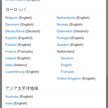
Wye-Connected
Three-phase load wired in wye
ヨーロッパ
Load
configuration
Belgium
(English)
Netherlands
(English)
Wye-Connected
Three-phase variable load wired in
Variable Load
wye configuration
Denmark
(English)
Norway
(English)
Wye-Connected
Three-phase variable, lagging load
Deutschland
(Deutsch)
Österreich
(Deutsch)
Variable Load
wired in wye configuration
España
(Español)
Portugal
(English)
(lagging)
Finland
(English)
Sweden
(English)
この情報は役に立ちましたか？
France
(Français)
Switzerland
Ireland
(English)
Deutsch
Italia
(Italiano)
English
Luxembourg
(English)
Français
United Kingdom
(English)
トラストセンター
商標
プライバシー ポリシー
アジア太平洋地域
違法コピー防止
アプリケーション ステータス
お問い合わせ
Australia
(English)
© 1994-2026 The MathWorks, Inc.
India
(English)