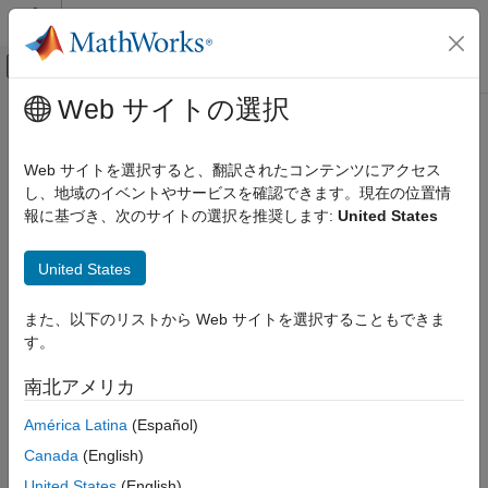
コンテンツへスキップ
MATLAB ヘルプ センター
オフキャンバス ナビゲーション メ
メインコンテンツ
Web サイトの選択
ドキュメンテーションのホーム
物理モデリング
Web サイトを選択すると、翻訳されたコンテンツにアクセス
し、地域のイベントやサービスを確認できます。現在の位置情
報に基づき、次のサイトの選択を推奨します:
United States
この情報は役に立ちましたか？
United States
また、以下のリストから Web サイトを選択することもできま
す。
南北アメリカ
América Latina
(Español)
Canada
(English)
United States
(English)