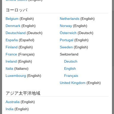
ヨーロッパ
Belgium
(English)
Netherlands
(English)
トラストセンター
商標
プライバシー ポリシー
Denmark
(English)
Norway
(English)
違法コピー防止
アプリケーション ステータス
お問い合わせ
Deutschland
(Deutsch)
Österreich
(Deutsch)
© 1994-2026 The MathWorks, Inc.
España
(Español)
Portugal
(English)
Finland
(English)
Sweden
(English)
Web サイ
日本
France
(Français)
Switzerland
Ireland
(English)
Deutsch
Italia
(Italiano)
English
Luxembourg
(English)
Français
United Kingdom
(English)
アジア太平洋地域
Australia
(English)
India
(English)