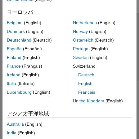
ヨーロッパ
Belgium
(English)
Netherlands
(English)
トラストセンター
商標
プライバシー ポリシー
Denmark
(English)
Norway
(English)
違法コピー防止
アプリケーション ステータス
お問い合わせ
Deutschland
(Deutsch)
Österreich
(Deutsch)
© 1994-2026 The MathWorks, Inc.
España
(Español)
Portugal
(English)
Finland
(English)
Sweden
(English)
Web サイ
日本
France
(Français)
Switzerland
Ireland
(English)
Deutsch
Italia
(Italiano)
English
Luxembourg
(English)
Français
United Kingdom
(English)
アジア太平洋地域
Australia
(English)
India
(English)