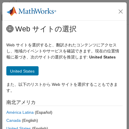
コンテンツへスキップ
MATLAB ヘルプ センター
オフキャンバス ナビゲーション メ
メインコンテンツ
Web サイトの選択
ドキュメンテーションのホーム
物理モデリング
Web サイトを選択すると、翻訳されたコンテンツにアクセス
し、地域のイベントやサービスを確認できます。現在の位置情
報に基づき、次のサイトの選択を推奨します:
United States
この情報は役に立ちましたか？
United States
また、以下のリストから Web サイトを選択することもできま
す。
南北アメリカ
América Latina
(Español)
Canada
(English)
United States
(English)