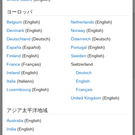
ヨーロッパ
Belgium
(English)
Netherlands
(English)
トラストセンター
商標
プライバシー ポリシー
Denmark
(English)
Norway
(English)
違法コピー防止
アプリケーション ステータス
お問い合わせ
Deutschland
(Deutsch)
Österreich
(Deutsch)
© 1994-2026 The MathWorks, Inc.
España
(Español)
Portugal
(English)
Finland
(English)
Sweden
(English)
Web サイ
日本
France
(Français)
Switzerland
Ireland
(English)
Deutsch
Italia
(Italiano)
English
Luxembourg
(English)
Français
United Kingdom
(English)
アジア太平洋地域
Australia
(English)
India
(English)