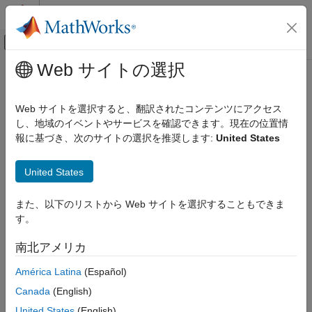
コンテンツへスキップ
MATLAB ヘルプ センター
オフキャンバス ナビゲーション メ
メインコンテンツ
Web サイトの選択
ドキュメンテーションのホーム
物理モデリング
Web サイトを選択すると、翻訳されたコンテンツにアクセス
し、地域のイベントやサービスを確認できます。現在の位置情
報に基づき、次のサイトの選択を推奨します:
United States
この情報は役に立ちましたか？
United States
また、以下のリストから Web サイトを選択することもできま
す。
南北アメリカ
América Latina
(Español)
Canada
(English)
United States
(English)