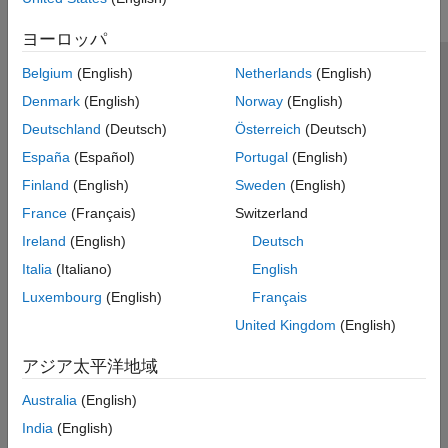
ヨーロッパ
Belgium
(English)
Netherlands
(English)
トラストセンター
商標
プライバシー ポリシー
Denmark
(English)
Norway
(English)
違法コピー防止
アプリケーション ステータス
お問い合わせ
Deutschland
(Deutsch)
Österreich
(Deutsch)
© 1994-2026 The MathWorks, Inc.
España
(Español)
Portugal
(English)
Finland
(English)
Sweden
(English)
Web サイ
日本
France
(Français)
Switzerland
Ireland
(English)
Deutsch
Italia
(Italiano)
English
Luxembourg
(English)
Français
United Kingdom
(English)
アジア太平洋地域
Australia
(English)
India
(English)