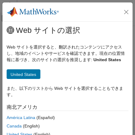
コンテンツへスキップ
MATLAB ヘルプ センター
オフキャンバス ナビゲーション メ
メインコンテンツ
Web サイトの選択
ドキュメンテーションのホーム
物理モデリング
Web サイトを選択すると、翻訳されたコンテンツにアクセス
し、地域のイベントやサービスを確認できます。現在の位置情
この情報は役に立ちましたか？
報に基づき、次のサイトの選択を推奨します:
United States
United States
また、以下のリストから Web サイトを選択することもできま
す。
南北アメリカ
América Latina
(Español)
Canada
(English)
United States
(English)