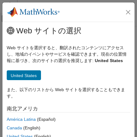
コンテンツへスキップ
MATLAB ヘルプ センター
オフキャンバス ナビゲーション メ
メインコンテンツ
Web サイトの選択
ドキュメンテーションのホーム
物理モデリング
Web サイトを選択すると、翻訳されたコンテンツにアクセス
し、地域のイベントやサービスを確認できます。現在の位置情
この情報は役に立ちましたか？
報に基づき、次のサイトの選択を推奨します:
United States
United States
また、以下のリストから Web サイトを選択することもできま
す。
南北アメリカ
América Latina
(Español)
Canada
(English)
United States
(English)