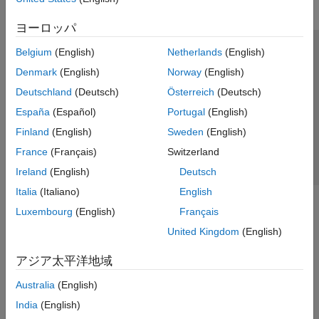
ヨーロッパ
Belgium
(English)
Netherlands
(English)
トラストセンター
商標
プライバシー ポリシー
Denmark
(English)
Norway
(English)
違法コピー防止
アプリケーション ステータス
お問い合わせ
Deutschland
(Deutsch)
Österreich
(Deutsch)
© 1994-2026 The MathWorks, Inc.
España
(Español)
Portugal
(English)
Finland
(English)
Sweden
(English)
Web サイ
日本
France
(Français)
Switzerland
Ireland
(English)
Deutsch
Italia
(Italiano)
English
Luxembourg
(English)
Français
United Kingdom
(English)
アジア太平洋地域
Australia
(English)
India
(English)