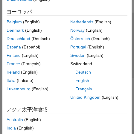
ヨーロッパ
Belgium
(English)
Netherlands
(English)
トラストセンター
商標
プライバシー ポリシー
Denmark
(English)
Norway
(English)
違法コピー防止
アプリケーション ステータス
お問い合わせ
Deutschland
(Deutsch)
Österreich
(Deutsch)
© 1994-2026 The MathWorks, Inc.
España
(Español)
Portugal
(English)
Finland
(English)
Sweden
(English)
Web サイ
日本
France
(Français)
Switzerland
Ireland
(English)
Deutsch
Italia
(Italiano)
English
Luxembourg
(English)
Français
United Kingdom
(English)
アジア太平洋地域
Australia
(English)
India
(English)