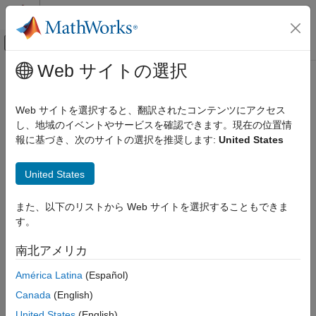
コンテンツへスキップ
MATLAB ヘルプ センター
オフキャンバス ナビゲーション メ
メインコンテンツ
Web サイトの選択
ドキュメンテーションのホーム
FPGA, ASIC, and SoC Development
Web サイトを選択すると、翻訳されたコンテンツにアクセス
し、地域のイベントやサービスを確認できます。現在の位置情
報に基づき、次のサイトの選択を推奨します:
United States
How useful was this information?
United States
また、以下のリストから Web サイトを選択することもできま
す。
南北アメリカ
América Latina
(Español)
Canada
(English)
United States
(English)