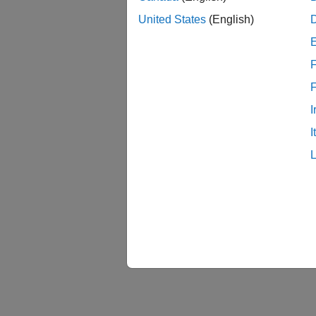
United States
(English)
F
I
I