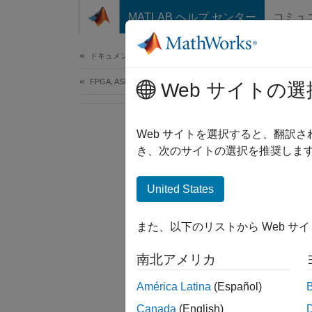
コンテンツへスキップ
MATLAB ヘルプ センター
コミュ
Document
ドキュメンテーションのホーム
FPGA, ASIC, and SoC Development
Web サイトの選
Web サイトを選択すると、翻訳
き、次のサイトの選択を推奨します
United States
また、以下のリストから Web サ
南北アメリカ
América Latina
(Español)
Canada
(English)