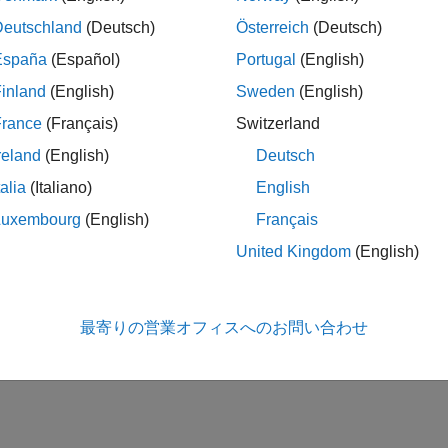
Deutschland
(Deutsch)
Österreich
(Deutsch)
España
(Español)
Portugal
(English)
inland
(English)
Sweden
(English)
France
(Français)
Switzerland
reland
(English)
Deutsch
talia
(Italiano)
English
Luxembourg
(English)
Français
United Kingdom
(English)
最寄りの営業オフィスへのお問い合わせ