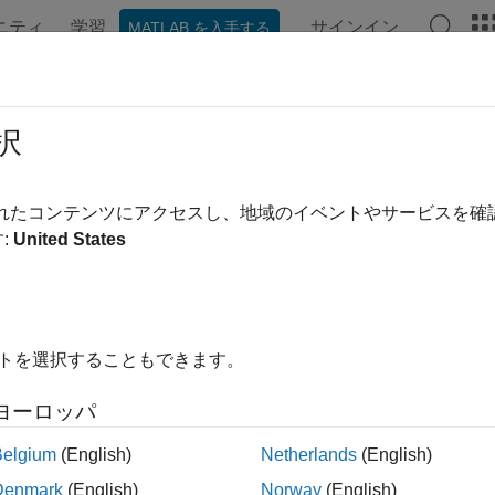
ニティ
学習
サインイン
MATLAB を入手する
ation
Examples
Functions
Blocks
Apps
Videos
択
されたコンテンツにアクセスし、地域のイベントやサービスを
How useful was this informa
:
United States
イトを選択することもできます。
ヨーロッパ
Belgium
(English)
Netherlands
(English)
Denmark
(English)
Norway
(English)