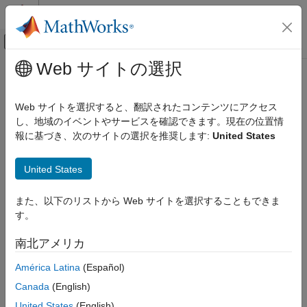
コンテンツへスキップ
MATLAB ヘルプ センター
オフキャンバス ナビゲーション メ
メインコンテンツ
Web サイトの選択
ドキュメンテーションのホーム
FPGA, ASIC, and SoC Development
Web サイトを選択すると、翻訳されたコンテンツにアクセス
し、地域のイベントやサービスを確認できます。現在の位置情
報に基づき、次のサイトの選択を推奨します:
United States
How useful was this information?
United States
また、以下のリストから Web サイトを選択することもできま
す。
南北アメリカ
América Latina
(Español)
Canada
(English)
United States
(English)