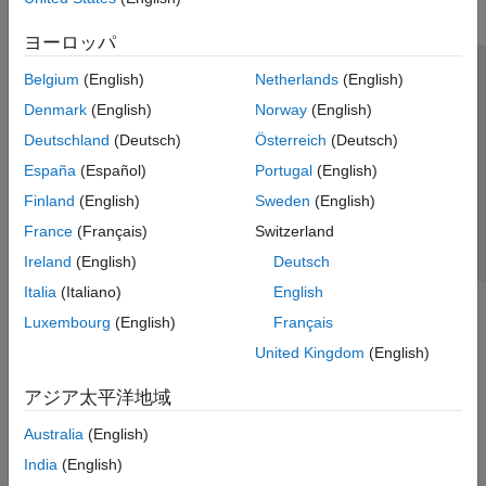
ヨーロッパ
Belgium
(English)
Netherlands
(English)
トラストセンター
商標
プライバシー ポリシー
Denmark
(English)
Norway
(English)
違法コピー防止
アプリケーション ステータス
お問い合わせ
Deutschland
(Deutsch)
Österreich
(Deutsch)
© 1994-2026 The MathWorks, Inc.
España
(Español)
Portugal
(English)
Finland
(English)
Sweden
(English)
Web サイ
日本
France
(Français)
Switzerland
Ireland
(English)
Deutsch
Italia
(Italiano)
English
Luxembourg
(English)
Français
United Kingdom
(English)
アジア太平洋地域
Australia
(English)
India
(English)