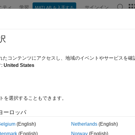
ニティ
学習
サインイン
MATLAB を入手する
ation
Examples
Functions
Blocks
Apps
Videos
択
されたコンテンツにアクセスし、地域のイベントやサービスを
How useful was this informa
:
United States
イトを選択することもできます。
ヨーロッパ
Belgium
(English)
Netherlands
(English)
Denmark
(English)
Norway
(English)