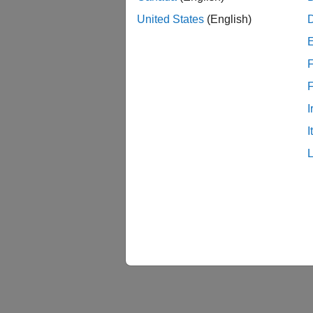
United States
(English)
F
I
I