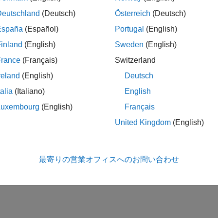
Deutschland
(Deutsch)
Österreich
(Deutsch)
España
(Español)
Portugal
(English)
inland
(English)
Sweden
(English)
France
(Français)
Switzerland
reland
(English)
Deutsch
talia
(Italiano)
English
Luxembourg
(English)
Français
United Kingdom
(English)
最寄りの営業オフィスへのお問い合わせ