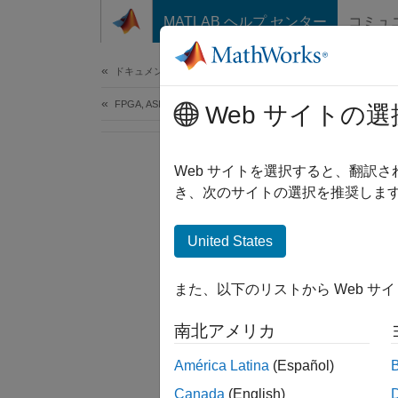
コンテンツへスキップ
MATLAB ヘルプ センター
コミュ
Document
ドキュメンテーションのホーム
FPGA, ASIC, and SoC Development
Web サイトの選
Web サイトを選択すると、翻訳
き、次のサイトの選択を推奨します
United States
また、以下のリストから Web サ
南北アメリカ
América Latina
(Español)
Canada
(English)