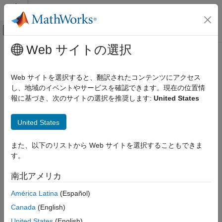
コンテンツへスキップ
MATLAB ヘルプ センター
オフキャンバス ナビゲーション メ
メインコンテンツ
Web サイトの選択
ドキュメンテーションのホーム
FPGA, ASIC, and SoC Development
Web サイトを選択すると、翻訳されたコンテンツにアクセス
し、地域のイベントやサービスを確認できます。現在の位置情
How useful was this information?
報に基づき、次のサイトの選択を推奨します:
United States
United States
また、以下のリストから Web サイトを選択することもできま
す。
南北アメリカ
América Latina
(Español)
Canada
(English)
United States
(English)