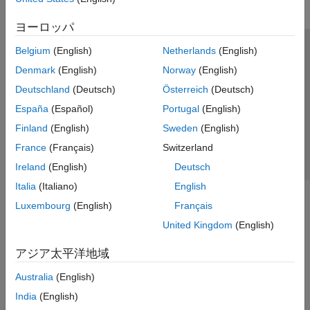
ヨーロッパ
Belgium
(English)
Netherlands
(English)
トラストセンター
商標
プライバシー ポリシー
Denmark
(English)
Norway
(English)
違法コピー防止
アプリケーション ステータス
お問い合わせ
Deutschland
(Deutsch)
Österreich
(Deutsch)
© 1994-2026 The MathWorks, Inc.
España
(Español)
Portugal
(English)
Finland
(English)
Sweden
(English)
Web サイ
日本
France
(Français)
Switzerland
Ireland
(English)
Deutsch
Italia
(Italiano)
English
Luxembourg
(English)
Français
United Kingdom
(English)
アジア太平洋地域
Australia
(English)
India
(English)