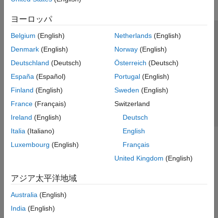
ヨーロッパ
Belgium
(English)
Netherlands
(English)
トラストセンター
商標
プライバシー ポリシー
Denmark
(English)
Norway
(English)
違法コピー防止
アプリケーション ステータス
お問い合わせ
Deutschland
(Deutsch)
Österreich
(Deutsch)
© 1994-2026 The MathWorks, Inc.
España
(Español)
Portugal
(English)
Finland
(English)
Sweden
(English)
Web サイ
日本
France
(Français)
Switzerland
Ireland
(English)
Deutsch
Italia
(Italiano)
English
Luxembourg
(English)
Français
United Kingdom
(English)
アジア太平洋地域
Australia
(English)
India
(English)