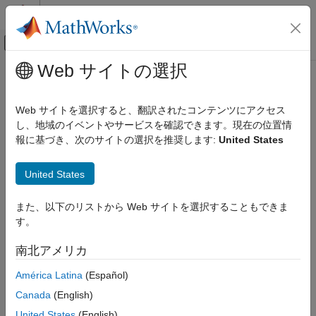
コンテンツへスキップ
MATLAB ヘルプ センター
オフキャンバス ナビゲーション メ
メインコンテンツ
Web サイトの選択
ドキュメンテーションのホーム
FPGA, ASIC, and SoC Development
Web サイトを選択すると、翻訳されたコンテンツにアクセス
し、地域のイベントやサービスを確認できます。現在の位置情
How useful was this information?
報に基づき、次のサイトの選択を推奨します:
United States
United States
また、以下のリストから Web サイトを選択することもできま
す。
南北アメリカ
América Latina
(Español)
Canada
(English)
United States
(English)