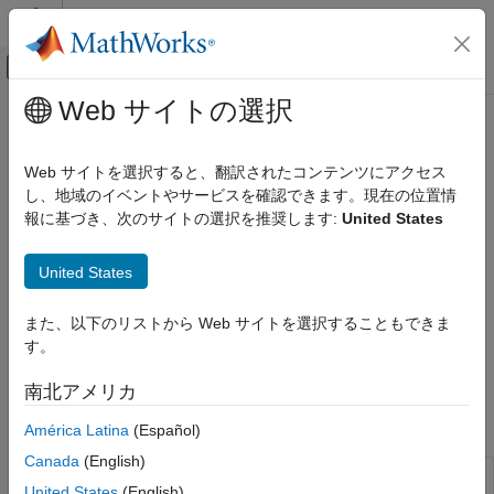
コンテンツへスキップ
MATLAB ヘルプ センター
オフキャンバス ナビゲーション メ
メインコンテンツ
Web サイトの選択
ドキュメンテーションのホーム
Autodesk
Inventor
Simscape Multibody Link
Web サイトを選択すると、翻訳されたコンテンツにアクセス
®
®
カテゴリ
Export your Autodesk
Inventor
assembly models in a format
し、地域のイベントやサービスを確認できます。現在の位置情
compatible with
Simscape™ Multibody™
software
報に基づき、次のサイトの選択を推奨します:
United States
Get Started with Simscape Multibody Link
Enable
the
Simscape Multibody Link
plug-in on your Autodesk
Autodesk Inventor
Inventor installation to begin exporting your CAD assemblies.
United States
PTC Creo
Get started
with a robotic arm export example or
read about
the
SolidWorks
assembly constraints that you can export and the
Simscape
また、以下のリストから Web サイトを選択することもできま
Multibody
joint and constraint blocks that they map into. You
す。
must have the
Simscape Multibody Link
plug-in
installed
before
continuing.
南北アメリカ
Functions
América Latina
(Español)
Canada
(English)
Add
Simscape
Multibody
Link
to your
smlink_linkinv
United States
(English)
Windows registry as an
Autodesk