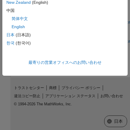
New Zealand
(English)
Joints
中国
A set of complete CAD assemblies in Autodesk Inventor.
简体中文
Open Live Script
English
Robot Arm
日本
(日本語)
A robot arm assembly in Autodesk Inventor.
Open Live Script
한국
(한국어)
How useful was this information?
最寄りの営業オフィスへのお問い合わせ
トラストセンター
商標
プライバシー ポリシー
違法コピー防止
アプリケーション ステータス
お問い合わせ
© 1994-2026 The MathWorks, Inc.
Web サイ
日本