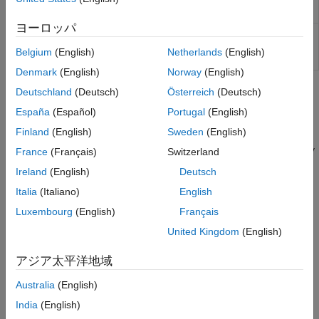
Inventor
plugin
ヨーロッパ
Remove
Simscape
Multibody
Link
from
smlink_unlinkinv
your Windows registry as an
Autodesk
Belgium
(English)
Netherlands
(English)
Inventor
plugin
Denmark
(English)
Norway
(English)
Topics
Deutschland
(Deutsch)
Österreich
(Deutsch)
España
(Español)
Portugal
(English)
Enable Simscape Multibody Link Plugin in Inventor Plugin
Finland
(English)
Sweden
(English)
The
Simscape Multibody Link
plugin provides the primary
interface for exporting CAD assemblies into
Simscape Multibody
France
(Français)
Switzerland
models.
Ireland
(English)
Deutsch
Italia
(Italiano)
English
Export an Autodesk Inventor Robot Assembly Model
Generate an XML multibody description file for a robotic arm
Luxembourg
(English)
Français
assembly.
United Kingdom
(English)
Constraints and Joints
アジア太平洋地域
You create a CAD assembly by applying joints and constraints
between parts.
Australia
(English)
India
(English)
Featured Examples