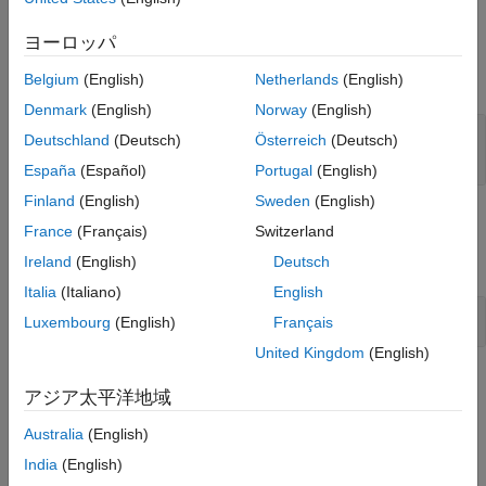
入力引数
ヨーロッパ
すべて展開する
Belgium
(English)
Netherlands
(English)
Denmark
(English)
Norway
(English)
—
テスト スイート
ts
Deutschland
(Deutsch)
Österreich
(Deutsch)
オブジェクト
sltest.testmanager.TestSuite
España
(Español)
Portugal
(English)
Finland
(English)
Sweden
(English)
例
France
(Français)
Switzerland
すべて展開する
Ireland
(English)
Deutsch
Italia
(Italiano)
English
テスト スイートの削除
Luxembourg
(English)
Français
United Kingdom
(English)
バージョン履歴
アジア太平洋地域
R2015b で導入
Australia
(English)
India
(English)
参考