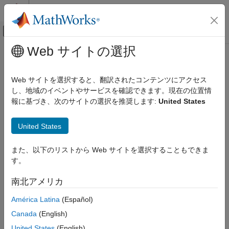
コンテンツへスキップ
MATLAB ヘルプ センター
オフキャンバス ナビゲーション メ
メインコンテンツ
Web サイトの選択
ドキュメンテーションのホーム
remove
検証、妥当性確認、テスト
Web サイトを選択すると、翻訳されたコンテンツにアクセス
クラス:
sltest.testmanager.TestSuite
し、地域のイベントやサービスを確認できます。現在の位置情
Simulink Test
名前空間:
sltest.testmanager
報に基づき、次のサイトの選択を推奨します:
United States
remove
テスト スイートの削除
United States
項目一覧
構文
このページをすべて展開する
また、以下のリストから Web サイトを選択することもできま
説明
構文
す。
入力引数
remove(ts)
例
南北アメリカ
バージョン履歴
説明
América Latina
(Español)
参考
Canada
(English)
は、テスト スイートを削除します。この関数の呼び
remove(
)
ts
出し後、テスト スイート オブジェクトは空になります。
United States
(English)