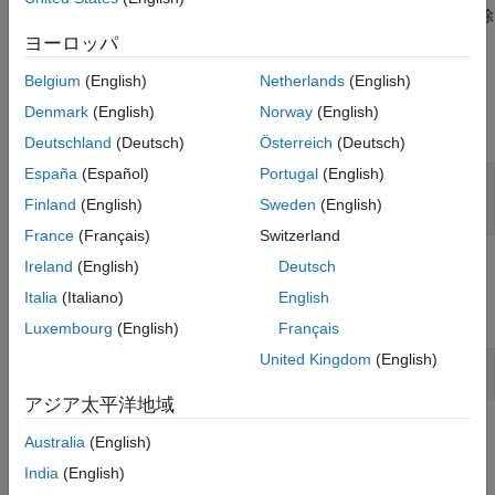
場合、対応する結果が
[結果とアーティファクト]
ペインから削除
されます。
ヨーロッパ
Belgium
(English)
Netherlands
(English)
入力引数
Denmark
(English)
Norway
(English)
すべて展開する
Deutschland
(Deutsch)
Österreich
(Deutsch)
España
(Español)
Portugal
(English)
—
結果セット
result
オブジェクト
sltest.testmanager.ResultSet
Finland
(English)
Sweden
(English)
France
(Français)
Switzerland
Ireland
(English)
Deutsch
例
Italia
(Italiano)
English
すべて展開する
Luxembourg
(English)
Français
United Kingdom
(English)
テスト結果の削除
アジア太平洋地域
バージョン履歴
Australia
(English)
India
(English)
R2019a で導入