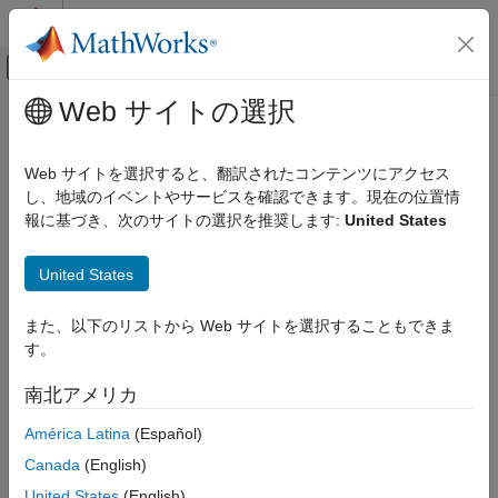
コンテンツへスキップ
MATLAB ヘルプ センター
オフキャンバス ナビゲーション メ
メインコンテンツ
Web サイトの選択
ドキュメンテーションのホーム
remove
検証、妥当性確認、テスト
Web サイトを選択すると、翻訳されたコンテンツにアクセス
クラス:
sltest.testmanager.ResultSet
し、地域のイベントやサービスを確認できます。現在の位置情
Simulink Test
名前空間:
sltest.testmanager
報に基づき、次のサイトの選択を推奨します:
United States
remove
結果セットを削除
United States
項目一覧
構文
このページをすべて展開する
また、以下のリストから Web サイトを選択することもできま
説明
構文
す。
入力引数
remove(result)
例
南北アメリカ
バージョン履歴
説明
América Latina
(Español)
参考
Canada
(English)
は、
オブジェク
remove(
)
sltest.testmanager.ResultSet
result
ト
を削除します。テスト マネージャーが表示されている
result
United States
(English)