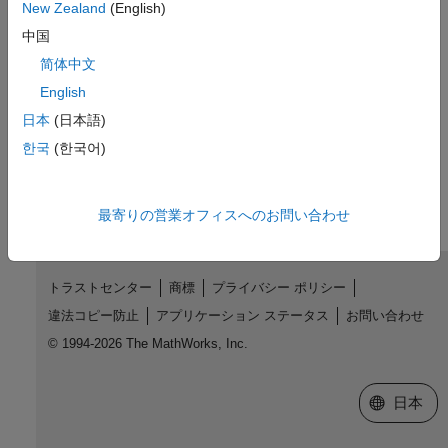
New Zealand
(English)
参考
中国
|
简体中文
sltest.testmanager.ResultSet
|
sltest.testmanager.TestSuiteResult
English
sltest.testmanager.TestCaseResult
日本
(日本語)
한국
(한국어)
この情報は役に立ちましたか？
最寄りの営業オフィスへのお問い合わせ
トラストセンター
商標
プライバシー ポリシー
違法コピー防止
アプリケーション ステータス
お問い合わせ
© 1994-2026 The MathWorks, Inc.
Web サイ
日本