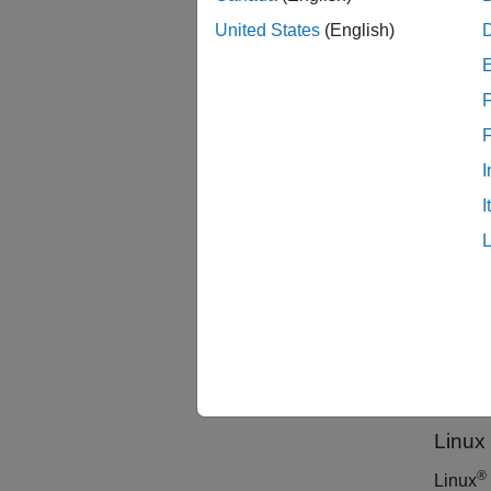
United States
(English)
条件
要件
F
定]
で指
タイ
I
I
Linux
®
Linux