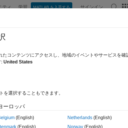
ニティ
学習
サインイン
MATLAB を入手する
ンテーション
例
関数
ブロック
アプリ
ビデオ
本設定と一致しないパス形式をもつ
択
 ID
:
mathworks.req.Paths
されたコンテンツにアクセスし、地域のイベントやサービスを
:
United States
スが基本設定で選択されているタイプであることをチェックし
理インターフェイス (RMI) を使用していて、要件ドキュメ
イトを選択することもできます。
いるファイル参照タイプと異なります。
ヨーロッパ
ements Toolbox™
で使用できます。
Belgium
(English)
Netherlands
(English)
と推奨アクション
Denmark
(English)
Norway
(English)