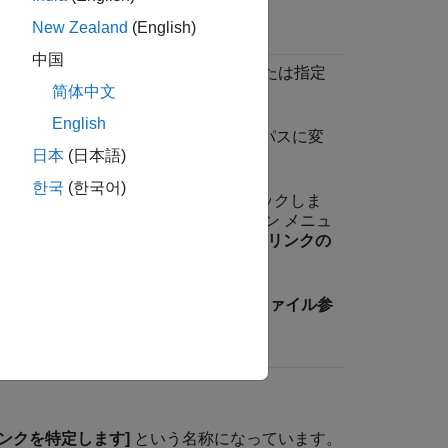
New Zealand
(English)
ョン
中国
かを実行して、ファイル参照タイプまたは指定
简体中文
パスを変更します。
English
をクリックして、現在のパスを有効なパスに変
日本
(日本語)
す。
한국
(한국어)
タブで、
[要件マネージャー]
をクリックしま
件ブラウザーの
[ビュー]
ドロップダウン メニュ
を選択します。
[要件]
タブで、
[リンクの
リンク]
、
[リンク オプション]
を選択します。
容のリンク]
タブで、
[ドキュメント ファイル参
ションの値を変更します。
ンクを特定します]
という名称になっています。