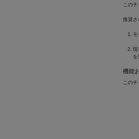
このチ
推奨さ
モ
現
を
機能
このチ