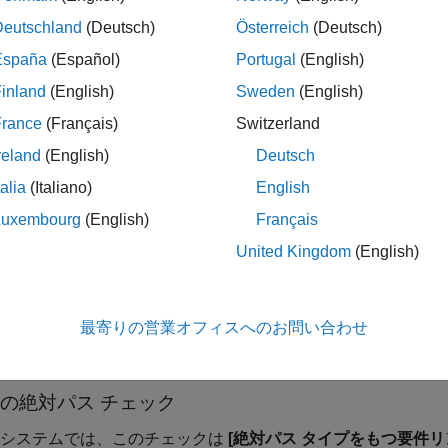
Deutschland
(Deutsch)
Österreich
(Deutsch)
推奨アクシ
España
(Español)
Portugal
(English)
ドキュメントの場所を示すパスで、[要件の設
次のいずれ
inland
(English)
Sweden
(English)
 ダイアログ ボックスの
[選択内容のリンク]
タブ
されている
定されている基本設定とは異なるファイル参照
France
(Français)
Switzerland
プが使用されています。
[修正]
reland
(English)
Deutsch
更しま
talia
(Italiano)
English
[アプリ]
Luxembourg
(English)
Français
す。要
ーで
[
United Kingdom
(English)
設定]
[選択内
照]
オプ
最寄りの営業オフィスへのお問い合わせ
の絶対パス チェック
システムでは、このチェックは
[絶対パス タイプをもつ要件リ