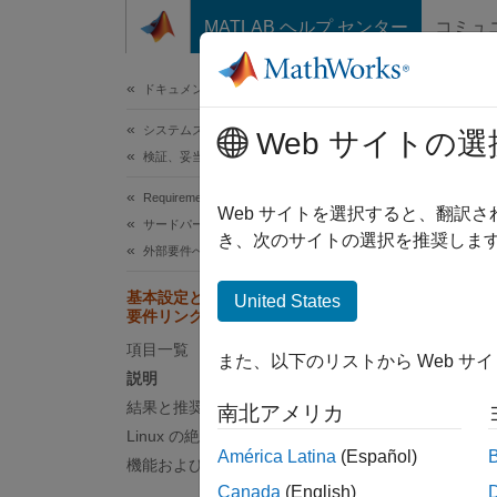
コンテンツへスキップ
MATLAB ヘルプ センター
コミュ
ドキュメ
ドキュメンテーションのホーム
システムズ エンジニアリング
基
Web サイトの選
検証、妥当性確認、テスト
Requirements Toolbox
チェック
Web サイトを選択すると、翻訳
サードパーティ製ツールからの要件の統合
き、次のサイトの選択を推奨します
外部要件へのリンクの作成
要件パ
基本設定と一致しないパス形式をもつ
United States
説明
要件リンクを特定
項目一覧
要件管
また、以下のリストから Web サ
説明
されて
結果と推奨アクション
南北アメリカ
Linux の絶対パス チェック
Requir
América Latina
(Español)
機能および制限事項
結果
Canada
(English)