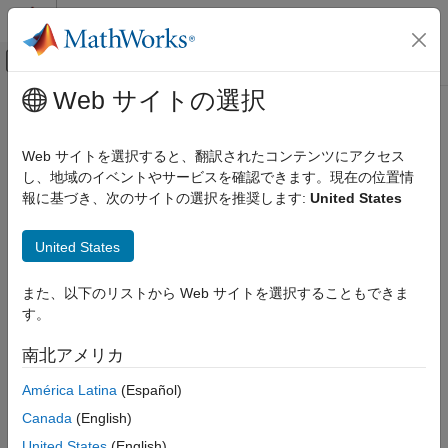
コンテンツへスキップ
MATLAB ヘルプ センター
オフキャンバス ナビゲーション メ
メインコンテンツ
Web サイトの選択
ドキュメンテーションのホーム
システムズ エンジニアリング
Web サイトを選択すると、翻訳されたコンテンツにアクセス
検証、妥当性確認、テスト
し、地域のイベントやサービスを確認できます。現在の位置情
報に基づき、次のサイトの選択を推奨します:
United States
この情報は役に立ちましたか？
United States
また、以下のリストから Web サイトを選択することもできま
す。
南北アメリカ
América Latina
(Español)
Canada
(English)
United States
(English)