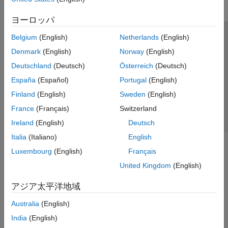
ヨーロッパ
Belgium
(English)
Netherlands
(English)
トラストセンター
商標
プライバシー ポリシー
Denmark
(English)
Norway
(English)
違法コピー防止
アプリケーション ステータス
お問い合わせ
Deutschland
(Deutsch)
Österreich
(Deutsch)
© 1994-2026 The MathWorks, Inc.
España
(Español)
Portugal
(English)
Finland
(English)
Sweden
(English)
Web サイ
日本
France
(Français)
Switzerland
Ireland
(English)
Deutsch
Italia
(Italiano)
English
Luxembourg
(English)
Français
United Kingdom
(English)
アジア太平洋地域
Australia
(English)
India
(English)