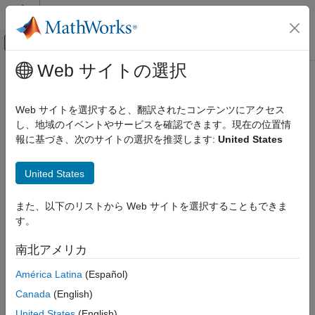
コンテンツへスキップ
MATLAB ヘルプ センター
オフキャンバス ナビゲーション メ
メインコンテンツ
Web サイトの選択
ドキュメンテーションのホーム
Real-Time Simulation and Testing
Web サイトを選択すると、翻訳されたコンテンツにアクセス
し、地域のイベントやサービスを確認できます。現在の位置情
報に基づき、次のサイトの選択を推奨します:
United States
How useful was this information?
United States
また、以下のリストから Web サイトを選択することもできま
す。
南北アメリカ
América Latina
(Español)
Canada
(English)
United States
(English)