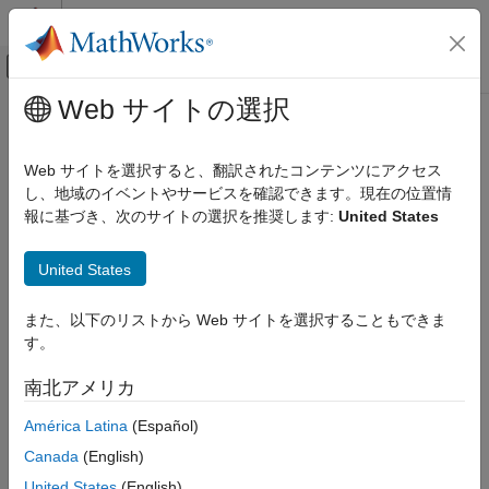
コンテンツへスキップ
MATLAB ヘルプ センター
オフキャンバス ナビゲーション メ
メインコンテンツ
Web サイトの選択
ドキュメンテーションのホーム
Real-Time Simulation and Testing
Web サイトを選択すると、翻訳されたコンテンツにアクセス
し、地域のイベントやサービスを確認できます。現在の位置情
報に基づき、次のサイトの選択を推奨します:
United States
How useful was this information?
United States
また、以下のリストから Web サイトを選択することもできま
す。
南北アメリカ
América Latina
(Español)
Canada
(English)
United States
(English)