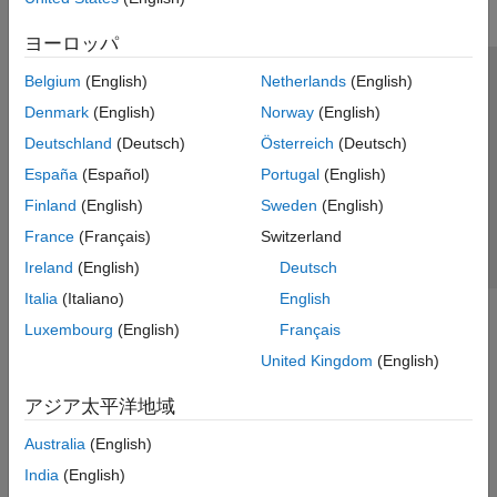
ヨーロッパ
Belgium
(English)
Netherlands
(English)
トラストセンター
商標
プライバシー ポリシー
Denmark
(English)
Norway
(English)
違法コピー防止
アプリケーション ステータス
お問い合わせ
Deutschland
(Deutsch)
Österreich
(Deutsch)
© 1994-2026 The MathWorks, Inc.
España
(Español)
Portugal
(English)
Finland
(English)
Sweden
(English)
Web サイ
日本
France
(Français)
Switzerland
Ireland
(English)
Deutsch
Italia
(Italiano)
English
Luxembourg
(English)
Français
United Kingdom
(English)
アジア太平洋地域
Australia
(English)
India
(English)