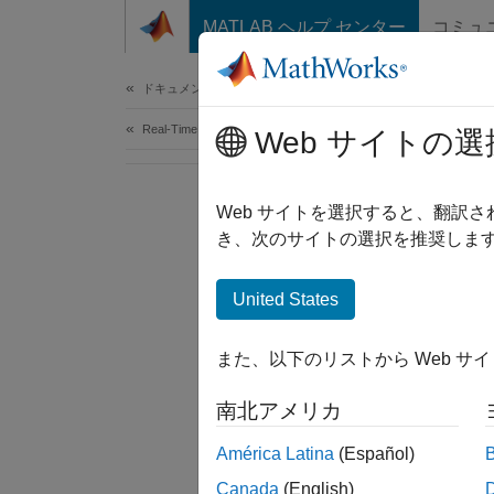
コンテンツへスキップ
MATLAB ヘルプ センター
コミュ
Document
ドキュメンテーションのホーム
Real-Time Simulation and Testing
Web サイトの選
Web サイトを選択すると、翻訳
き、次のサイトの選択を推奨します
United States
また、以下のリストから Web サ
南北アメリカ
América Latina
(Español)
Canada
(English)