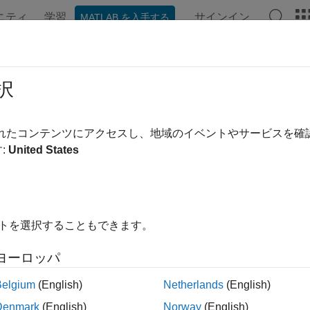
ニティ
学習
サインイン
MATLAB を入手する
ation
Examples
Functions
Blocks
Apps
Videos
択
されたコンテンツにアクセスし、地域のイベントやサービスを
How useful was this informa
:
United States
イトを選択することもできます。
ヨーロッパ
Belgium
(English)
Netherlands
(English)
Denmark
(English)
Norway
(English)