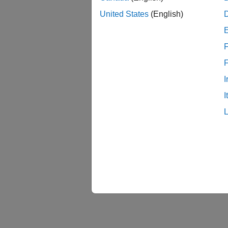
United States
(English)
F
I
I