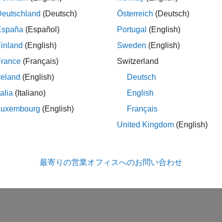
Deutschland
(Deutsch)
Österreich
(Deutsch)
España
(Español)
Portugal
(English)
inland
(English)
Sweden
(English)
France
(Français)
Switzerland
reland
(English)
Deutsch
talia
(Italiano)
English
Luxembourg
(English)
Français
United Kingdom
(English)
最寄りの営業オフィスへのお問い合わせ