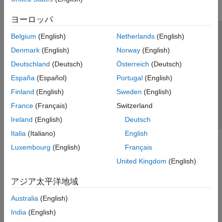
ヨーロッパ
Belgium
(English)
Netherlands
(English)
トラストセンター
商標
プライバシー ポリシー
Denmark
(English)
Norway
(English)
違法コピー防止
アプリケーション ステータス
お問い合わせ
Deutschland
(Deutsch)
Österreich
(Deutsch)
© 1994-2026 The MathWorks, Inc.
España
(Español)
Portugal
(English)
Finland
(English)
Sweden
(English)
Web サイ
日本
France
(Français)
Switzerland
Ireland
(English)
Deutsch
Italia
(Italiano)
English
Luxembourg
(English)
Français
United Kingdom
(English)
アジア太平洋地域
Australia
(English)
India
(English)