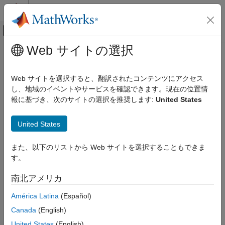
コンテンツへスキップ
MATLAB ヘルプ センター
オフキャンバス ナビゲーション メ
メインコンテンツ
Web サイトの選択
ドキュメンテーションのホーム
Real-Time Simulation and Testing
Web サイトを選択すると、翻訳されたコンテンツにアクセス
し、地域のイベントやサービスを確認できます。現在の位置情
報に基づき、次のサイトの選択を推奨します:
United States
How useful was this information?
United States
また、以下のリストから Web サイトを選択することもできま
す。
南北アメリカ
América Latina
(Español)
Canada
(English)
United States
(English)