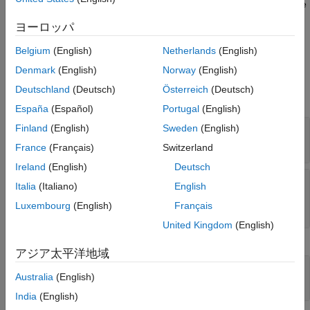
situation, insert a
Byte Reversal/Change Endianess
block before
the
Pack
block and another just after the
Unpack
block.
ヨーロッパ
Parameters
Belgium
(English)
Netherlands
(English)
Denmark
(English)
Norway
(English)
expand all
Deutschland
(Deutsch)
Österreich
(Deutsch)
Change Endianess Block Parameters
España
(Español)
Portugal
(English)
Finland
(English)
Sweden
(English)
Number of input ports
—
Number of ports
(default)
1
France
(Français)
Switzerland
Ireland
(English)
Deutsch
Machine word length
—
Word length for
Italia
(Italiano)
English
conversion
Luxembourg
(English)
Français
(default) |
|
Byte
Word
Double Word
United Kingdom
(English)
Byte Reversal Block Parameters
アジア太平洋地域
Number of inputs
—
Number of ports
Australia
(English)
(default)
1
India
(English)