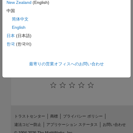
New Zealand
(English)
Extended Capabilities
中国
expand all
简体中文
English
C/C++ Code Generation
Generate C and C++ code using Simulink® Coder™.
日本
(日本語)
한국
(한국어)
Version History
Introduced in R2006a
最寄りの営業オフィスへのお問い合わせ
How useful was this information?
トラストセンター
商標
プライバシー ポリシー
違法コピー防止
アプリケーション ステータス
お問い合わせ
© 1994-2026 The MathWorks, Inc.