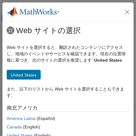
コンテンツへスキップ
MATLAB ヘルプ センター
オフキャンバス ナビゲーション メ
メインコンテンツ
Web サイトの選択
ドキュメンテーションのホーム
Byte Reversal/Change Endianess
Real-Time Simulation and Testing
Web サイトを選択すると、翻訳されたコンテンツにアクセス
Reverse little-endian data for big-endian processor
し、地域のイベントやサービスを確認できます。現在の位置情
Simulink Real-Time
報に基づき、次のサイトの選択を推奨します:
United States
Model Preparation for Real-Time Execution
expand all in page
I/O Connectivity Blocks
United States
Utilities and Shared Memory Blocks
Libraries:
Simulink Real-Time / Utilities
Byte Reversal/Change Endianess
また、以下のリストから Web サイトを選択することもできま
す。
ON THIS PAGE
Description
Description
南北アメリカ
Parameters
The
Byte Reversal/Change Endianess
block provides
®
América Latina
(Español)
communication between a
Simulink
Real-Time™
system and a
Extended Capabilities
system running with a processor that is
big-endian
. Processors
Version History
Canada
(English)
®
compatible with the Intel
80x86 family are
little-endian
. For this
United States
(English)