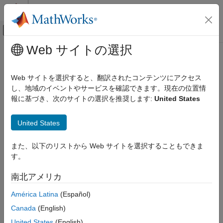
コンテンツへスキップ
MATLAB ヘルプ センター
オフキャンバス ナビゲーション メ
メインコンテンツ
Web サイトの選択
ドキュメンテーションのホーム
検証、妥当性確認、テスト
Web サイトを選択すると、翻訳されたコンテンツにアクセス
し、地域のイベントやサービスを確認できます。現在の位置情
この情報は役に立ちましたか？
報に基づき、次のサイトの選択を推奨します:
United States
United States
また、以下のリストから Web サイトを選択することもできま
す。
南北アメリカ
América Latina
(Español)
Canada
(English)
United States
(English)