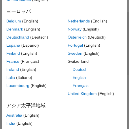
ヨーロッパ
Belgium
(English)
Netherlands
(English)
トラストセンター
商標
プライバシー ポリシー
Denmark
(English)
Norway
(English)
違法コピー防止
アプリケーション ステータス
お問い合わせ
Deutschland
(Deutsch)
Österreich
(Deutsch)
© 1994-2026 The MathWorks, Inc.
España
(Español)
Portugal
(English)
Finland
(English)
Sweden
(English)
Web サイ
日本
France
(Français)
Switzerland
Ireland
(English)
Deutsch
Italia
(Italiano)
English
Luxembourg
(English)
Français
United Kingdom
(English)
アジア太平洋地域
Australia
(English)
India
(English)