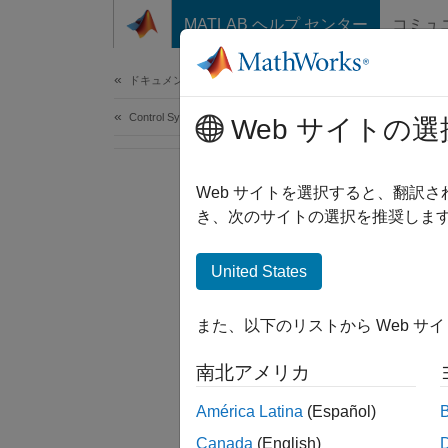
コンテンツへスキップ
MATLAB ヘルプ センター
コミュ
Document
ドキュメンテーションのホーム
Control Systems
Web サイトの選
Web サイトを選択すると、翻訳
き、次のサイトの選択を推奨します
United States
また、以下のリストから Web サ
南北アメリカ
América Latina
(Español)
Canada
(English)