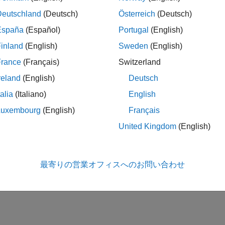
Deutschland
(Deutsch)
Österreich
(Deutsch)
España
(Español)
Portugal
(English)
inland
(English)
Sweden
(English)
France
(Français)
Switzerland
reland
(English)
Deutsch
talia
(Italiano)
English
Luxembourg
(English)
Français
United Kingdom
(English)
最寄りの営業オフィスへのお問い合わせ