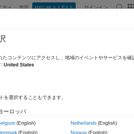
ニティ
学習
サインイン
MATLAB を入手する
ation
Examples
Functions
Blocks
Apps
Videos
択
されたコンテンツにアクセスし、地域のイベントやサービスを
How useful was this informa
:
United States
イトを選択することもできます。
ヨーロッパ
Belgium
(English)
Netherlands
(English)
Denmark
(English)
Norway
(English)