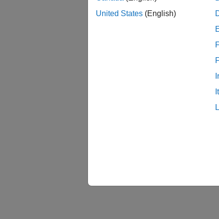
United States
(English)
F
I
I