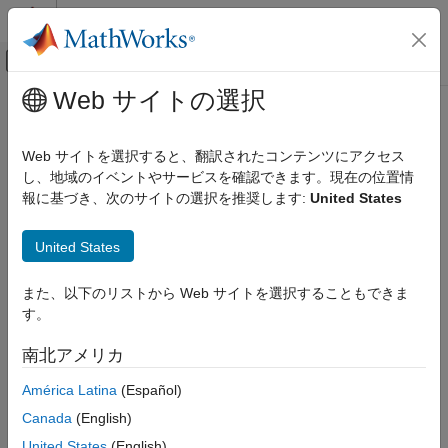
コンテンツへスキップ
MATLAB ヘルプ センター
オフキャンバス ナビゲーション メ
メインコンテンツ
Web サイトの選択
ドキュメンテーションのホーム
Control Systems
Web サイトを選択すると、翻訳されたコンテンツにアクセス
し、地域のイベントやサービスを確認できます。現在の位置情
How useful was this information?
報に基づき、次のサイトの選択を推奨します:
United States
United States
また、以下のリストから Web サイトを選択することもできま
す。
南北アメリカ
América Latina
(Español)
Canada
(English)
United States
(English)