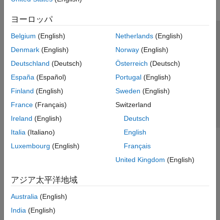
ヨーロッパ
Belgium
(English)
Netherlands
(English)
トラストセンター
商標
プライバシー ポリシー
Denmark
(English)
Norway
(English)
違法コピー防止
アプリケーション ステータス
お問い合わせ
Deutschland
(Deutsch)
Österreich
(Deutsch)
© 1994-2026 The MathWorks, Inc.
España
(Español)
Portugal
(English)
Finland
(English)
Sweden
(English)
Web サイ
日本
France
(Français)
Switzerland
Ireland
(English)
Deutsch
Italia
(Italiano)
English
Luxembourg
(English)
Français
United Kingdom
(English)
アジア太平洋地域
Australia
(English)
India
(English)