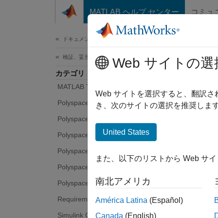
コンテンツへスキップ
MATLAB ヘルプ センター
コミュ
ドキュメ
ドキュメンテーションのホーム
検証、妥当性確認、テスト
Web サイトの選
カテゴリ
MATLAB Test
Web サイトを選択すると、翻訳
Polyspace Access
き、次のサイトの選択を推奨します
Polyspace as You Code
United States
Polyspace Bug Finder
Polyspace Code Prover
また、以下のリストから Web サ
Polyspace Copilot
南北アメリカ
Polyspace Test
Requirements Toolbox
América Latina
(Español)
Simulink Check
Canada
(English)