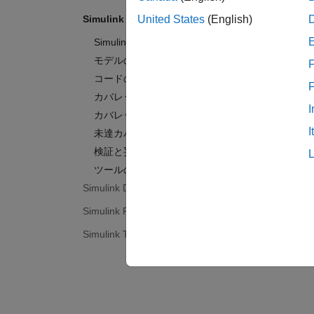
Simulink Coverage
United States
(English)
Simulink Coverage 入門
モデルのカバレッジの収集
F
コードのカバレッジの収集
カバレッジ データの管理
I
カバレッジの解析と結果の表示
I
未達カバレッジの解決
検証と妥当性確認
ツールの検定と認定
Simulink Design Verifier
Simulink Fault Analyzer
Simulink Test