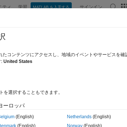
ニティ
学習
サインイン
MATLAB を入手する
ンテーション
例
関数
モデル設定
アプリ
ビデオ
択
されたコンテンツにアクセスし、地域のイベントやサービスを
この情報は役に立ちました
:
United States
イトを選択することもできます。
ヨーロッパ
Belgium
(English)
Netherlands
(English)
Denmark
(English)
Norway
(English)