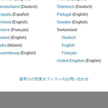
Deutschland
(Deutsch)
Österreich
(Deutsch)
España
(Español)
Portugal
(English)
inland
(English)
Sweden
(English)
France
(Français)
Switzerland
reland
(English)
Deutsch
talia
(Italiano)
English
Luxembourg
(English)
Français
United Kingdom
(English)
最寄りの営業オフィスへのお問い合わせ