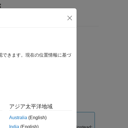
Answers
確認できます。現在の位置情報に基づ
ether to perform coverage analysis for
アジア太平洋地域
Australia
(English)
India
(English)
 recommended. Use these parameters instead: