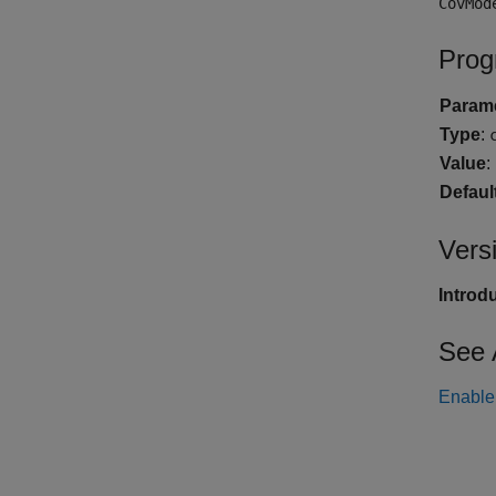
CovMod
Prog
Param
Type
:
Value
:
Defaul
Vers
Introd
See 
Enable