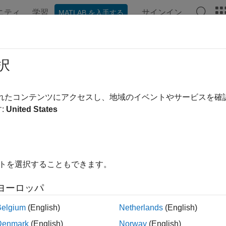
ニティ
学習
サインイン
MATLAB を入手する
ンテーション
例
関数
モデル設定
アプリ
Videos
ord coverage for referenced models
択
e coverage for referenced models
されたコンテンツにアクセスし、地域のイベントやサービスを
:
United States
Configuration Pane:
Coverage
ription
イトを選択することもできます。
cord coverage for referenced models
parameter specifies wh
ced models during simulation.
ヨーロッパ
Belgium
(English)
Netherlands
(English)
ote
Denmark
(English)
Norway
(English)
he
Record coverage for referenced models
parameter is not