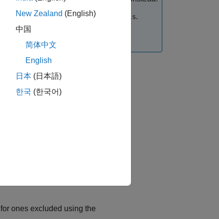
New Zealand
(English)
verage analysis
to
.
Referenced Models
中国
Models
.
简体中文
English
日本
(日本語)
한국
(한국어)
for ones excluded using the