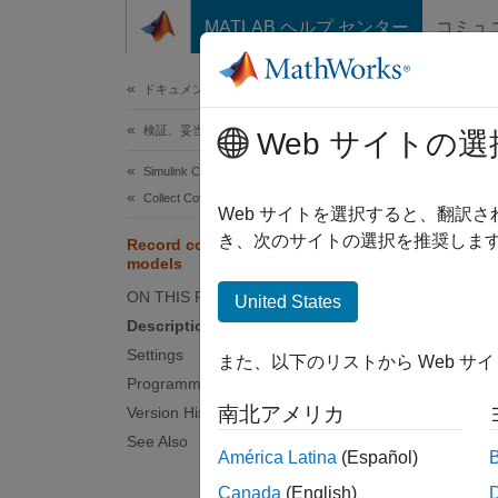
コンテンツへスキップ
MATLAB ヘルプ センター
コミュ
ドキュメ
ドキュメンテーションのホーム
検証、妥当性確認、テスト
Rec
Web サイトの選
Simulink Coverage
Collect Coverage for Models
Analyz
Web サイトを選択すると、翻訳
き、次のサイトの選択を推奨します
Record coverage for referenced
models
Model 
ON THIS PAGE
United States
Desc
Description
Settings
また、以下のリストから Web サ
The
Re
Programmatic Use
referen
南北アメリカ
Version History
See Also
América Latina
(Español)
N
Canada
(English)
T