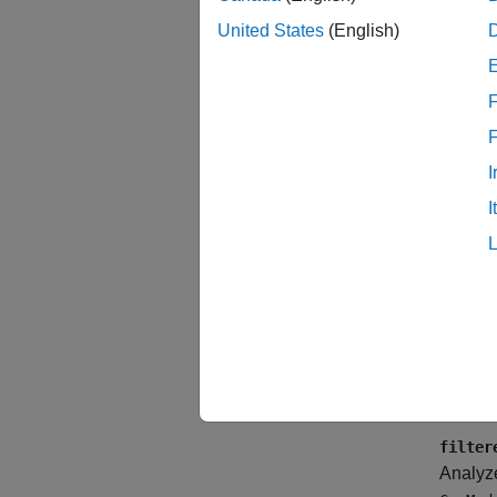
United States
(English)
F
Sett
I
(defa
on
I
Enter o
on
Analyz
off
Do not 
filter
Analyze