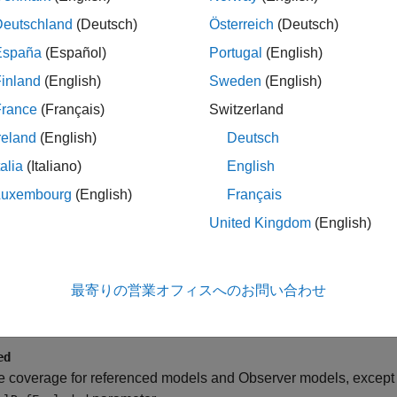
Deutschland
(Deutsch)
Österreich
(Deutsch)
To analyze coverage for referenced models, set
Scope of co
España
(Español)
Portugal
(English)
To specify which referenced models to analyze, use
Select 
inland
(English)
Sweden
(English)
France
(Français)
Switzerland
ings
reland
(English)
Deutsch
ult) |
string
talia
(Italiano)
English
ne of these strings:
Luxembourg
(English)
Français
United Kingdom
(English)
e coverage for referenced models and Observer models.
最寄りの営業オフィスへのお問い合わせ
analyze coverage for referenced models.
ed
 coverage for referenced models and Observer models, except 