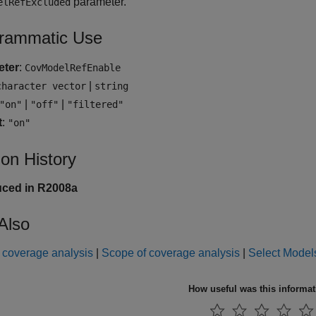
parameter.
elRefExcluded
rammatic Use
eter
:
CovModelRefEnable
|
character vector
string
|
|
"on"
"off"
"filtered"
t
:
"on"
ion History
uced in R2008a
Also
 coverage analysis
|
Scope of coverage analysis
|
Select Model
How useful was this informa