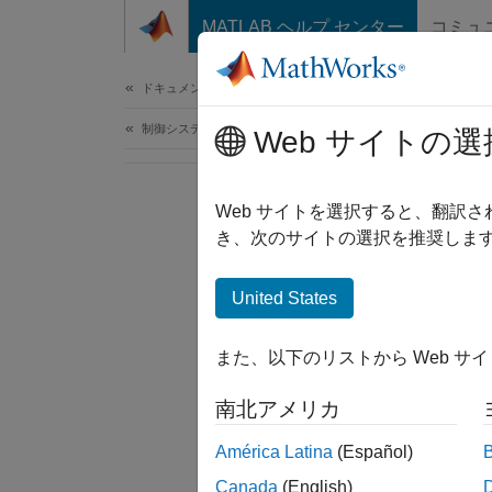
コンテンツへスキップ
MATLAB ヘルプ センター
コミュ
ドキュメ
ドキュメンテーションのホーム
制御システム
Web サイトの選
Web サイトを選択すると、翻訳
き、次のサイトの選択を推奨します
United States
また、以下のリストから Web サ
南北アメリカ
América Latina
(Español)
Canada
(English)