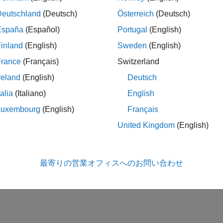
Deutschland
(Deutsch)
Österreich
(Deutsch)
España
(Español)
Portugal
(English)
inland
(English)
Sweden
(English)
France
(Français)
Switzerland
reland
(English)
Deutsch
talia
(Italiano)
English
Luxembourg
(English)
Français
United Kingdom
(English)
最寄りの営業オフィスへのお問い合わせ