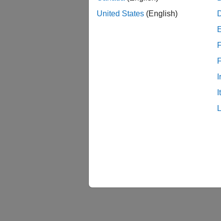
United States
(English)
F
I
I