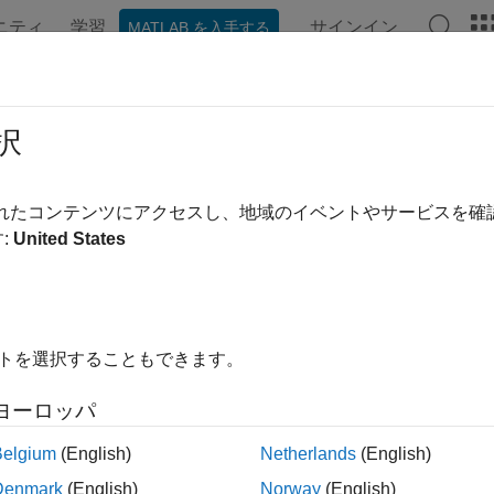
ニティ
学習
サインイン
MATLAB を入手する
ンテーション
例
関数
ブロック
アプリ
ビデオ
択
されたコンテンツにアクセスし、地域のイベントやサービスを
この情報は役に立ちました
:
United States
イトを選択することもできます。
ヨーロッパ
Belgium
(English)
Netherlands
(English)
Denmark
(English)
Norway
(English)