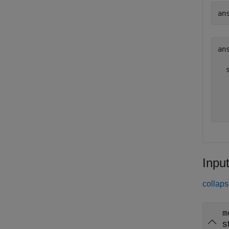
an
ans
  
  
  
  
Inpu
collaps
m
s