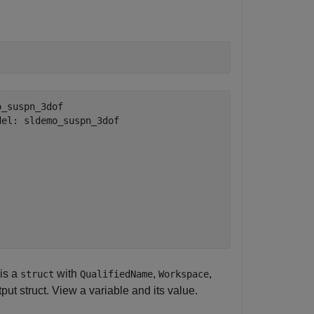
_suspn_3dof

el: sldemo_suspn_3dof

 is a
with
,
,
struct
QualifiedName
Workspace
put struct. View a variable and its value.