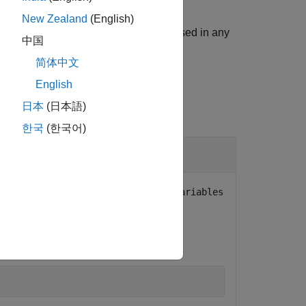
ntry in the output of
New Zealand
(English)
riable is tunable only when it is not used in any
中国
简体中文
English
日本
(日本語)
한국
(한국어)
 use
simulink.compiler.getTunableVariables