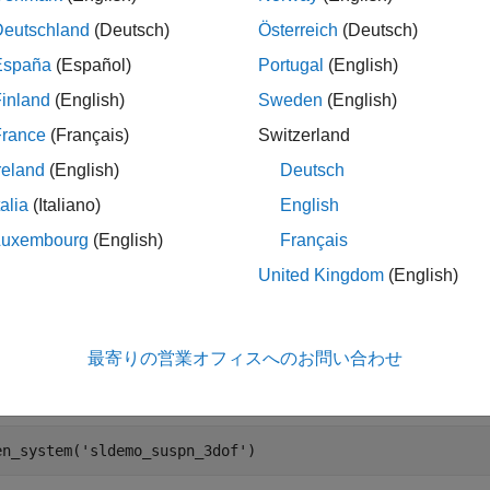
nable leaf of a
variable present in the model is given an e
struct
Deutschland
(Deutsch)
Österreich
(Deutsch)
function. A leaf of a
va
nk.compiler.getTunableVariables
struct
España
(Español)
Portugal
(English)
nable expressions.
inland
(English)
Sweden
(English)
ples
France
(Français)
Switzerland
reland
(English)
Deutsch
e all
talia
(Italiano)
English
ind Tunable Variables in a Model
Luxembourg
(English)
Français
United Kingdom
(English)
 example uses the model
and shows how to
sldemo_suspn_3dof
nd the tunable variables in a model.
最寄りの営業オフィスへのお問い合わせ
 the model.
en_system(
'sldemo_suspn_3dof'
)