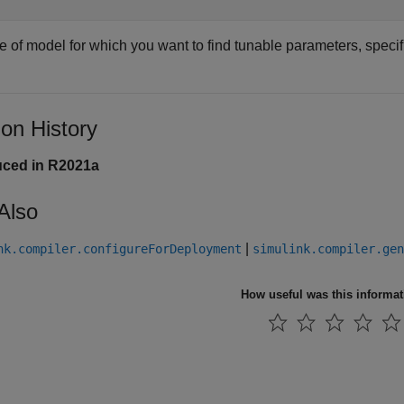
 of model for which you want to find tunable parameters, specifi
ion History
uced in R2021a
Also
|
nk.compiler.configureForDeployment
simulink.compiler.gen
How useful was this informa