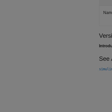
Name
Vers
Introd
See 
simuli