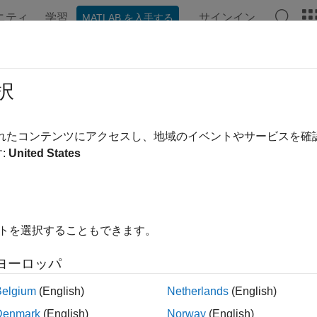
ニティ
学習
サインイン
MATLAB を入手する
ation
Examples
Functions
Videos
Answers
link.compiler.getTunableVariables
択
mes of all tunable variables
されたコンテンツにアクセスし、地域のイベントやサービスを
:
United States
e all in page
ax
イトを選択することもできます。
nk.compiler.getTunableVariables(modelName)
ription
ヨーロッパ
returns a structur
nk.compiler.getTunableVariables(
)
modelName
Belgium
(English)
Netherlands
(English)
, and their values.
modelName
Denmark
(English)
Norway
(English)