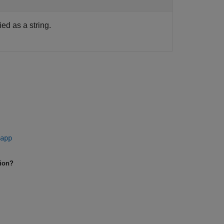
ed as a string.
app
tion?