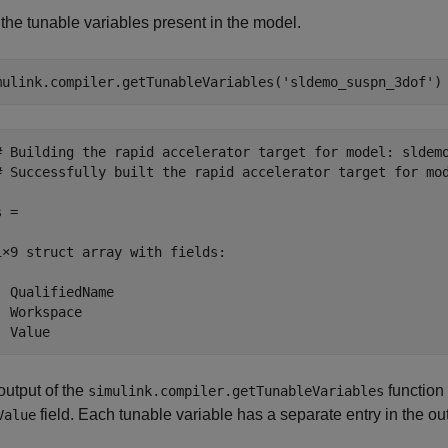
the tunable variables present in the model.
mulink.compiler.getTunableVariables(
'sldemo_suspn_3dof'
)
# Building the rapid accelerator target for model: sldemo
# Successfully built the rapid accelerator target for mod
 = 

1×9 struct array with fields:

  QualifiedName

  Workspace

output of the
function
simulink.compiler.getTunableVariables
field. Each tunable variable has a separate entry in the out
Value