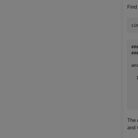
Find 
si
##
##
ans
  
  
  
The 
and