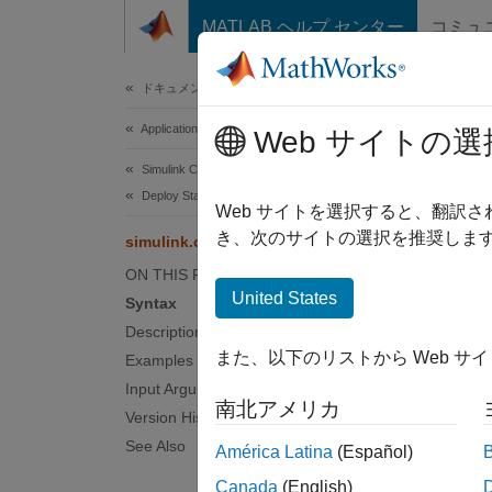
コンテンツへスキップ
MATLAB ヘルプ センター
コミュ
Document
ドキュメンテーションのホーム
Application Deployment
simu
Web サイトの選
Simulink Compiler
Deploy Standalone Applications
Find na
Web サイトを選択すると、翻訳
き、次のサイトの選択を推奨します
simulink.compiler.getTunableVariables
collaps
ON THIS PAGE
United States
Syntax
Synt
Description
また、以下のリストから Web サ
Examples
simuli
Desc
Input Arguments
南北アメリカ
Version History
simuli
See Also
América Latina
(Español)
model
Canada
(English)