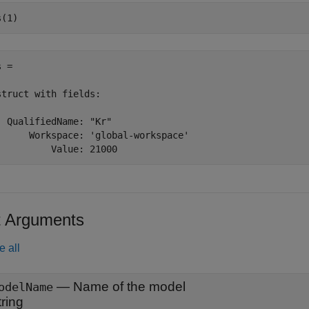
s(1)
 = 

struct with fields:

  QualifiedName: "Kr"

      Workspace: 'global-workspace'

          Value: 21000
t Arguments
e all
—
Name of the model
odelName
tring