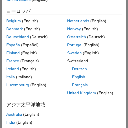
いるステート アクションを特定します。ステート アクション タ
ヨーロッパ
イプには次のものがあります。
Belgium
(English)
Netherlands
(English)
entry (en)
Denmark
(English)
Norway
(English)
during (du)
Deutschland
(Deutsch)
Österreich
(Deutsch)
España
(Español)
Portugal
(English)
exit (ex)
Finland
(English)
Sweden
(English)
®
このチェックには
Simulink
Check™
および Stateflow のライセ
France
(Français)
Switzerland
ンスが必要です。
Ireland
(English)
Deutsch
チェックのパラメーター化
Italia
(Italiano)
English
Luxembourg
(English)
Français
MAB モデリング ガイドラインはサブ ID を 1 つのみ提供するた
め、このチェックにはサブチェックは含まれません。
United Kingdom
(English)
参考として、NA-MAAB および JMAAB モデリング標準組織で使
アジア太平洋地域
用が推奨されている MAB ガイドライン サブ ID は以下のとおり
Australia
(English)
です。
India
(English)
NA-MAAB — a