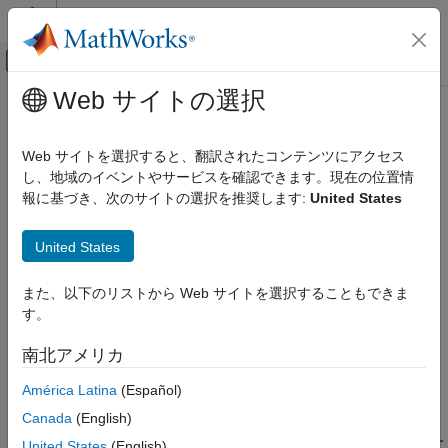
コンテンツへスキップ
MATLAB ヘルプ センター
オフキャンバス ナビゲーション メ
メインコンテンツ
Web サイトの選択
ドキュメンテーションのホーム
アクション タイプの繰り返しをチ
検証、妥当性確認、テスト
ェック
Web サイトを選択すると、翻訳されたコンテンツにアクセス
し、地域のイベントやサービスを確認できます。現在の位置情
Simulink Check
報に基づき、次のサイトの選択を推奨します:
United States
チェック ID
:
mathworks.jmaab.jc_0734
アクション タイプの繰り返しをチェック
United States
ガイドライン
: jc_0734: ステート アクション タイプの記述回数
項目一覧
説明
MAB v6.0
また、以下のリストから Web サイトを選択することもできま
チェックのパラメーター化
す。
結果と推奨アクション
JMAAB v5.1
機能および制限事項
南北アメリカ
JMAAB v6.0
América Latina
(Español)
説明
Canada
(English)
®
このチェックは、1 つの Stateflow
ステートで複数回使用されて
United States
(English)