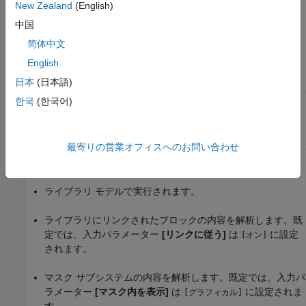
New Zealand
(English)
中国
JMAAB — a
简体中文
結果と推奨アクション
English
条件
推奨アクション
日本
(日本語)
한국
(한국어)
1 つのアクション タイプが、
アクションをマージして、1
1 つの Stateflow ステートで
つの Stateflow ステートで各
複数回使用されている。
タイプが 1 回のみ使用される
ようにします。
最寄りの営業オフィスへのお問い合わせ
機能および制限事項
ライブラリ モデルで実行されます。
ライブラリにリンクされたブロックの内容を解析します。既
定では、入力パラメーター
[リンクに従う]
は
に設定
[オン]
されます。
マスク サブシステムの内容を解析します。既定では、入力パ
ラメーター
[マスク内を表示]
は
に設定されま
[グラフィカル]