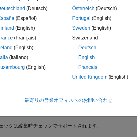
Deutschland
(Deutsch)
Österreich
(Deutsch)
推奨アク
España
(Español)
Portugal
(English)
含むブロック名がモデルまたはサブシステム内で見
をブロ
/
inland
(English)
Sweden
(English)
った。
France
(Français)
Switzerland
および制限事項
reland
(English)
Deutsch
イブラリ モデルで実行されます。
talia
(Italiano)
English
Luxembourg
(English)
Français
イブラリにリンクされたブロックの内容を解析します。
United Kingdom
(English)
スク サブシステムの内容を解析します。
mulink Check
ライセンスをお持ちの場合は、ブロックおよびチ
最寄りの営業オフィスへのお問い合わせ
チェック
ェックは編集時チェックでサポートされます。