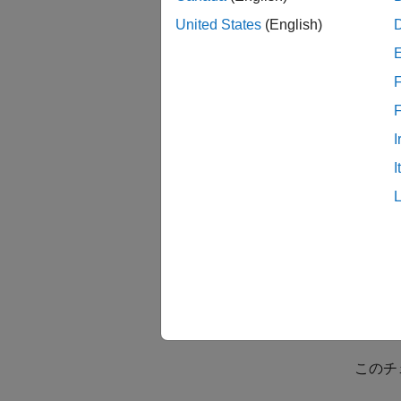
United States
(English)
条件
を
/
F
つか
機能
I
ラ
I
ラ
マ
Si
編集時
このチ