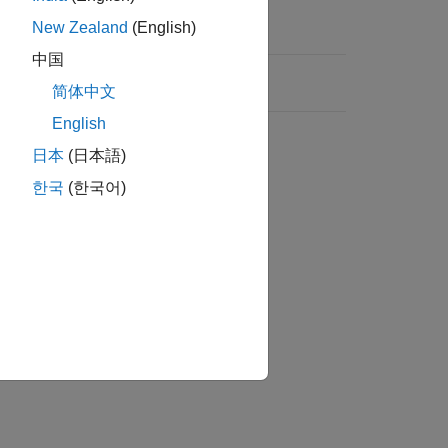
New Zealand
(English)
ション
中国
ック名から削除します。
简体中文
English
日本
(日本語)
한국
(한국어)
ャートの対象外指定が許可されます。