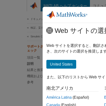
コンテンツへスキップ
MATLAB ヘルプ センター
コミュ
ドキュメ
ドキュメンテーションのホーム
検証、妥当性確認、テスト
サ
Web サイトの選
Simulink Check
チェック
Web サイトを選択すると、翻訳
サポートされていないブロック名のチ
ェック
き、次のサイトの選択を推奨します
が含
/
項目一覧
説明
United States
説明
結果と推奨アクション
機能および制限事項
このチェ
また、以下のリストから Web サ
が生成
参考
南北アメリカ
Embed
América Latina
(Español)
結果
Canada
(English)