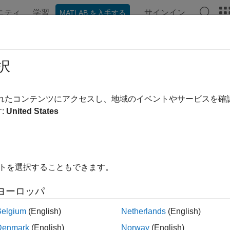
ニティ
学習
サインイン
MATLAB を入手する
ンテーション
例
関数
アプリ
ビデオ
MATLAB Ans
ポートされていないブロック名のチ
択
 ID
:
mathworks.misra.BlockNames
されたコンテンツにアクセスし、地域のイベントやサービスを
:
United States
まれるブロック名を特定します。
ックの推奨事項に従うと、組み込みアプリケーション用の MISRA C:
イトを選択することもできます。
される可能性が高くなります。
ヨーロッパ
®
®
ded Coder
および
Simulink
Check™
で使用できます。
Belgium
(English)
Netherlands
(English)
と推奨アクション
Denmark
(English)
Norway
(English)