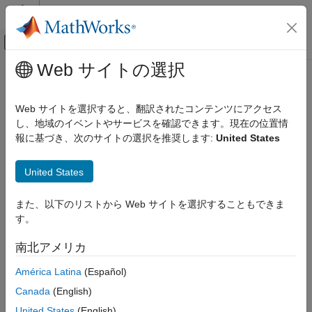
コンテンツへスキップ
MATLAB ヘルプ センター
オフキャンバス ナビゲーション メ
メインコンテンツ
Web サイトの選択
ドキュメンテーションのホーム
Stateflow 遷移の外観をチェック
検証、妥当性確認、テスト
Web サイトを選択すると、翻訳されたコンテンツにアクセス
チェック ID
:
し、地域のイベントやサービスを確認できます。現在の位置情
mathworks.jmaab.db_0129
Simulink Check
報に基づき、次のサイトの選択を推奨します:
United States
®
ガイドライン
: db_0129: Stateflow
遷移の外観
Stateflow 遷移の外観をチェック
United States
項目一覧
JMAAB v5.1
説明
また、以下のリストから Web サイトを選択することもできま
チェックのパラメーター化
説明
す。
結果と推奨アクション
他の Stateflow オブジェクトと視覚的にオーバーラップする
機能および制限事項
Stateflow 遷移をチェックします。
南北アメリカ
América Latina
(Español)
®
このチェックには
Simulink
Check™
および Stateflow のライセ
ンスが必要です。
Canada
(English)
United States
(English)