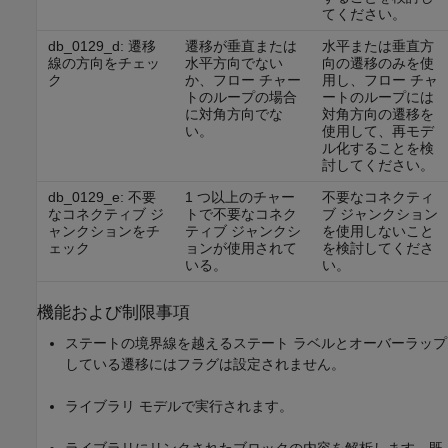
てください。
db_0129_d: 遷移
遷移が垂直または
水平または垂直方
線の方向をチェッ
水平方向でない
向の遷移のみを使
ク
か、フロー チャー
用し、フロー チャ
トのループの場合
ートのループには
に対角方向でな
対角方向の遷移を
い。
使用して、再モデ
ル化することを検
討してください。
db_0129_e: 不要
1 つ以上のチャー
不要なコネクティ
なコネクティブ ジ
トで不要なコネク
ブ ジャンクション
ャンクションをチ
ティブ ジャンクシ
を使用しないこと
ェック
ョンが使用されて
を検討してくださ
いる。
い。
機能および制限事項
ステートの境界線を越えるステート ラベルとオーバーラップ
している遷移にはフラグは設定されません。
ライブラリ モデルで実行されます。