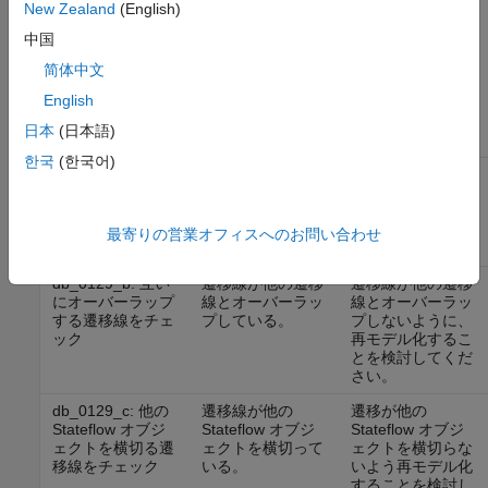
New Zealand
(English)
[適用]
をクリックし、構成を保存します。
中国
简体中文
結果と推奨アクション
English
ガイドライン サブ
日本
(日本語)
ID
条件
推奨アクション
한국
(한국어)
db_0129_a: 互い
遷移線が互いに交
遷移線が互いに交
に交差する遷移線
差している。
差しないように再
をチェック
モデル化すること
を検討してくださ
最寄りの営業オフィスへのお問い合わせ
い。
db_0129_b: 互い
遷移線が他の遷移
遷移線が他の遷移
にオーバーラップ
線とオーバーラッ
線とオーバーラッ
する遷移線をチェ
プしている。
プしないように、
ック
再モデル化するこ
とを検討してくだ
さい。
db_0129_c: 他の
遷移線が他の
遷移が他の
Stateflow オブジ
Stateflow オブジ
Stateflow オブジ
ェクトを横切る遷
ェクトを横切って
ェクトを横切らな
移線をチェック
いる。
いよう再モデル化
することを検討し