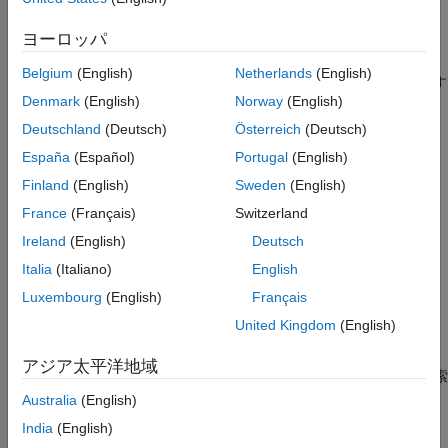
チェックのパラメーター化
ヨーロッパ
このチェックには、MAB および JMAAB モデリング ガイドライ
ンで指定されているサブ ID に対応するサブチェックが含まれて
Belgium
(English)
Netherlands
(English)
います。
モデル アドバイザー構成エディター
を使用して、実行す
Denmark
(English)
Norway
(English)
るサブ ID (1 つ以上) を指定できます。
Deutschland
(Deutsch)
Österreich
(Deutsch)
参考として、NA-MAAB および JMAAB モデリング標準組織で使
España
(Español)
Portugal
(English)
用が推奨されている MAB ガイドライン サブ ID は以下のとおり
Finland
(English)
Sweden
(English)
です。
France
(Français)
Switzerland
NA-MAAB — a、b、c、d、e
Ireland
(English)
Deutsch
Italia
(Italiano)
English
JMAAB — a、b、c、d、e
Luxembourg
(English)
Français
自己遷移にフラグを設定するには、入力パラメーター
[自己遷移
United Kingdom
(English)
をチェック]
を選択します。
アジア太平洋地域
モデル構成エディターを開いて、チェック ID
を検索
db_0129
します。
Australia
(English)
India
(English)
[自己遷移をチェック]
チェック ボックスをオンにします。