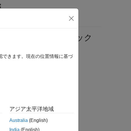
wers
よび遷移アクションをチェック
確認できます。現在の位置情報に基づ
クション
るかどうかをチェックします。
アジア太平洋地域
Australia
(English)
ンスが必要です。
India
(English)