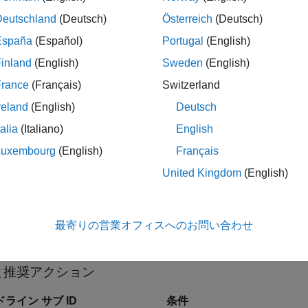
ックのパラメーター化
Deutschland
(Deutsch)
Österreich
(Deutsch)
ェックには、JMAAB モデリング ガイドラインで指定されてい
España
(Español)
Portugal
(English)
モデル アドバイザー構成エディター
を使用して、実行するサブ I
inland
(English)
Sweden
(English)
France
(Français)
Switzerland
して、NA-MAAB および JMAAB モデリング標準組織で使用
す。
reland
(English)
Deutsch
talia
(Italiano)
English
-MAAB — a1/a2
Luxembourg
(English)
Français
AAB — a1/a2
United Kingdom
(English)
メモ
最寄りの営業オフィスへのお問い合わせ
既定では、サブチェック jc_0753_a1 が選択されています。
と推奨アクション
ライン サブ ID
条件