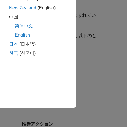
New Zealand
(English)
るサブ ID に対応するサブチェックが含まれてい
中国
D (1 つ以上) を指定できます。
简体中文
English
が推奨されているガイドライン サブ ID は以下のと
日本
(日本語)
한국
(한국어)
推奨アクション