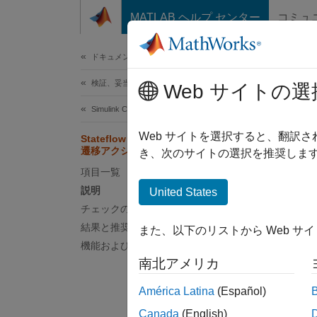
コンテンツへスキップ
MATLAB ヘルプ センター
コミュ
ドキュメ
ドキュメンテーションのホーム
検証、妥当性確認、テスト
St
Web サイトの選
Simulink Check
チェック
Web サイトを選択すると、翻訳
Stateflow 内の条件アクションおよび
遷移アクションをチェック
き、次のサイトの選択を推奨します
ガイド
項目一覧
説明
United States
JM
チェックのパラメーター化
結果と推奨アクション
また、以下のリストから Web サ
説明
機能および制限事項
条件ア
南北アメリカ
América Latina
(Español)
このチ
Canada
(English)