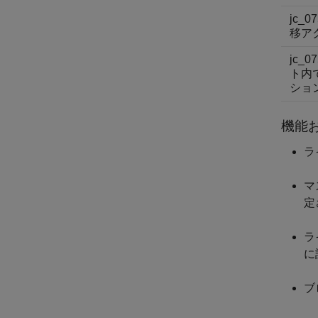
jc_0
移ア
jc_0
ト内
ショ
機能
ラ
マ
定
ラ
に
ブ