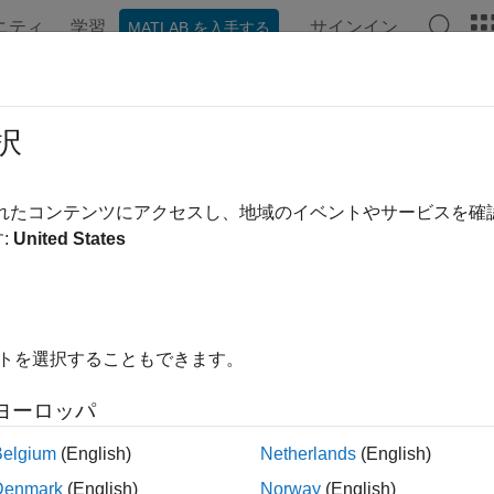
ニティ
学習
サインイン
MATLAB を入手する
ンテーション
例
関数
アプリ
ビデオ
MATLAB Ans
ateflow 内の条件アクションお
択
 ID
:
mathworks.jmaab.jc_0753
されたコンテンツにアクセスし、地域のイベントやサービスを
:
United States
®
ライン
: jc_0753: Stateflow
における条件アクションと遷移ア
AAB v5.1
イトを選択することもできます。
クションと遷移アクションの使用が同一チャート内で一様であ
ヨーロッパ
Belgium
(English)
Netherlands
(English)
®
ェックには
Simulink
Check™
および Stateflow のライセ
Denmark
(English)
Norway
(English)