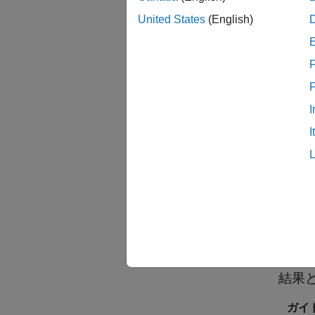
チェ
United States
(English)
このチ
ます。
F
参考と
おりで
I
I
NA
JM
結果
ガイド