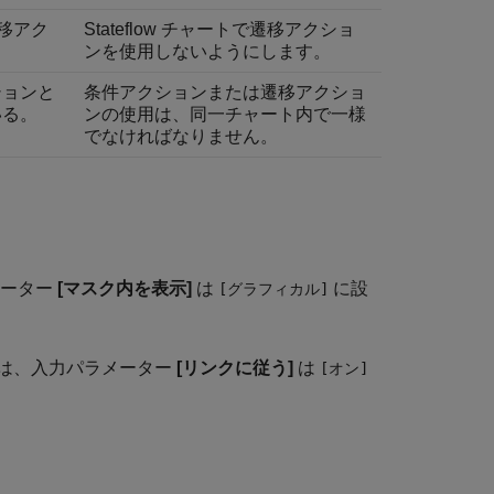
遷移アク
Stateflow チャートで遷移アクショ
ンを使用しないようにします。
ションと
条件アクションまたは遷移アクショ
いる。
ンの使用は、同一チャート内で一様
でなければなりません。
メーター
[マスク内を表示]
は
に設
[グラフィカル]
は、入力パラメーター
[リンクに従う]
は
[オン]