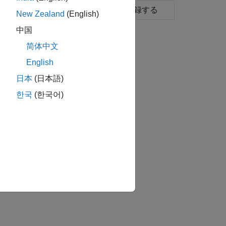
ェック用のチェック コールバックを登録する
New Zealand
(English)
中国
简体中文
English
日本
(日本語)
한국
(한국어)
tionParameterDataFile
イザー チェックの作成
か？