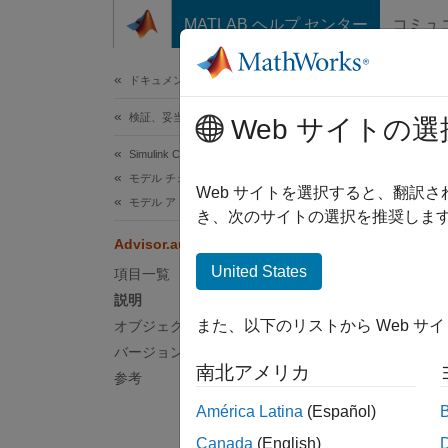
コンテンツへスキップ
MATLAB ヘルプ センター
コミュ
ドキュメ
ドキュメンテーションのホーム
検証、妥当性確認、テスト
Adv
Web サイトの選
Simulink Check
モデル チェックのカスタマイズ
カスタ
Web サイトを選択すると、翻訳
モデル アドバイザー チェックの作成
き、次のサイトの選択を推奨します
説明
Advisor.authoring.CustomCheck
United States
項目一覧
Adviso
説明
る際に
また、以下のリストから Web サ
オブジェクト関数
ーター
バージョン履歴
南北アメリカ
オブ
参考
América Latina
(Español)
Advi
Canada
(English)