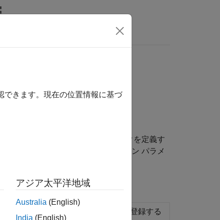
wers
確認できます。現在の位置情報に基づ
ュレーション パラメーター チェックを定義す
を提供します。コンフィギュレーション パラメ
アジア太平洋地域
Australia
(English)
ェック用のアクション コールバックを登録する
India
(English)