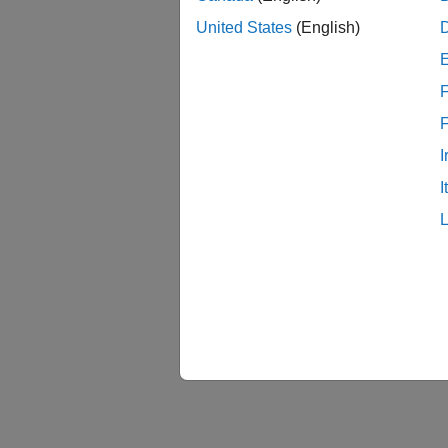
Advi
United States
(English)
バー
F
R201
I
参考
I
Adviso
トピ
モデル