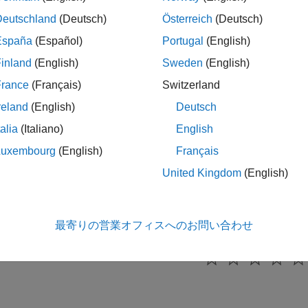
モデル構成チ
sor.authoring.CustomCheck.checkCallback
Deutschland
(Deutsch)
Österreich
(Deutsch)
España
(Español)
Portugal
(English)
ジョン履歴
inland
(English)
Sweden
(English)
4a で導入
France
(Français)
Switzerland
reland
(English)
Deutsch
talia
(Italiano)
English
|
r.authoring.DataFile
Advisor.authoring.generateConfigura
Luxembourg
(English)
Français
United Kingdom
(English)
ック
 コンフィギュレーション パラメーターに対するモデル アドバ
最寄りの営業オフィスへのお問い合わせ
この情報は役に立ちました