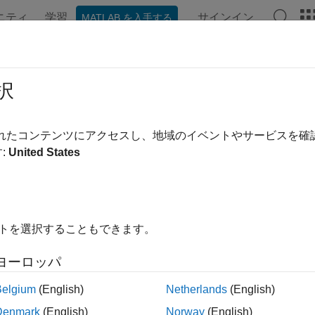
ニティ
学習
サインイン
MATLAB を入手する
ンテーション
例
関数
アプリ
ビデオ
MATLAB Ans
isor.authoring.CustomCheck
択
ム コンフィギュレーション パラメーター チェックを定義する
されたコンテンツにアクセスし、地域のイベントやサービスを
:
United States
クラスのインスタンスは、コンフィギ
r.authoring.CustomCheck
コールバック関数として使用される静的メソッドのコンテナー
イトを選択することもできます。
 チェックは XML データ ファイルで定義されます。
ヨーロッパ
ジェクト関数
Belgium
(English)
Netherlands
(English)
モデル構成チ
sor.authoring.CustomCheck.actionCallback
Denmark
(English)
Norway
(English)