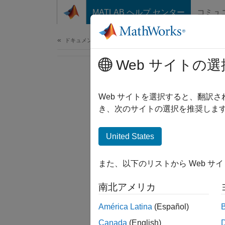
コンテンツへスキップ
MATLAB ヘルプ センター
コミュ
ドキュメ
ドキュメンテーションのホーム
Web サイトの選
Web サイトを選択すると、翻訳
き、次のサイトの選択を推奨します
United States
また、以下のリストから Web サ
南北アメリカ
América Latina
(Español)
Canada
(English)