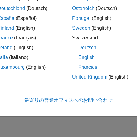
Deutschland
(Deutsch)
Österreich
(Deutsch)
España
(Español)
Portugal
(English)
inland
(English)
Sweden
(English)
France
(Français)
Switzerland
reland
(English)
Deutsch
talia
(Italiano)
English
Luxembourg
(English)
Français
United Kingdom
(English)
最寄りの営業オフィスへのお問い合わせ