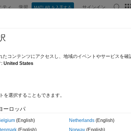
ニティ
学習
サインイン
MATLAB を入手する
ンテーション
例
関数
ブロック
アプリ
ビデオ
択
されたコンテンツにアクセスし、地域のイベントやサービスを
この情報は役に立ちました
:
United States
イトを選択することもできます。
ヨーロッパ
Belgium
(English)
Netherlands
(English)
Denmark
(English)
Norway
(English)