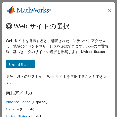
コンテンツへスキップ
MATLAB ヘルプ センター
オフキャンバス ナビゲーション メ
メインコンテンツ
Web サイトの選択
ドキュメンテーションのホーム
Web サイトを選択すると、翻訳されたコンテンツにアクセス
し、地域のイベントやサービスを確認できます。現在の位置情
報に基づき、次のサイトの選択を推奨します:
United States
この情報は役に立ちましたか？
United States
また、以下のリストから Web サイトを選択することもできま
す。
南北アメリカ
América Latina
(Español)
Canada
(English)
United States
(English)