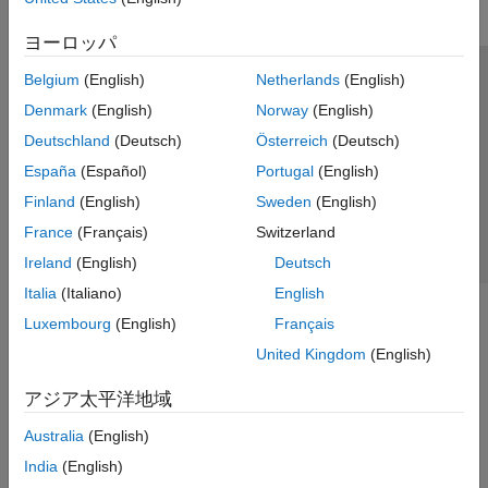
ヨーロッパ
Belgium
(English)
Netherlands
(English)
トラストセンター
商標
プライバシー ポリシー
Denmark
(English)
Norway
(English)
違法コピー防止
アプリケーション ステータス
お問い合わせ
Deutschland
(Deutsch)
Österreich
(Deutsch)
© 1994-2026 The MathWorks, Inc.
España
(Español)
Portugal
(English)
Finland
(English)
Sweden
(English)
Web サイ
日本
France
(Français)
Switzerland
Ireland
(English)
Deutsch
Italia
(Italiano)
English
Luxembourg
(English)
Français
United Kingdom
(English)
アジア太平洋地域
Australia
(English)
India
(English)