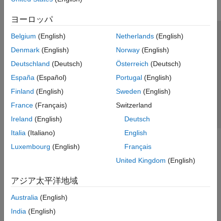
ヨーロッパ
Belgium
(English)
Netherlands
(English)
トラストセンター
商標
プライバシー ポリシー
Denmark
(English)
Norway
(English)
違法コピー防止
アプリケーション ステータス
お問い合わせ
Deutschland
(Deutsch)
Österreich
(Deutsch)
© 1994-2026 The MathWorks, Inc.
España
(Español)
Portugal
(English)
Finland
(English)
Sweden
(English)
Web サイ
日本
France
(Français)
Switzerland
Ireland
(English)
Deutsch
Italia
(Italiano)
English
Luxembourg
(English)
Français
United Kingdom
(English)
アジア太平洋地域
Australia
(English)
India
(English)