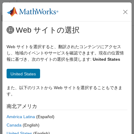
コンテンツへスキップ
MATLAB ヘルプ センター
オフキャンバス ナビゲーション メ
メインコンテンツ
Web サイトの選択
ドキュメンテーションのホーム
Web サイトを選択すると、翻訳されたコンテンツにアクセス
し、地域のイベントやサービスを確認できます。現在の位置情
報に基づき、次のサイトの選択を推奨します:
United States
この情報は役に立ちましたか？
United States
また、以下のリストから Web サイトを選択することもできま
す。
南北アメリカ
América Latina
(Español)
Canada
(English)
United States
(English)