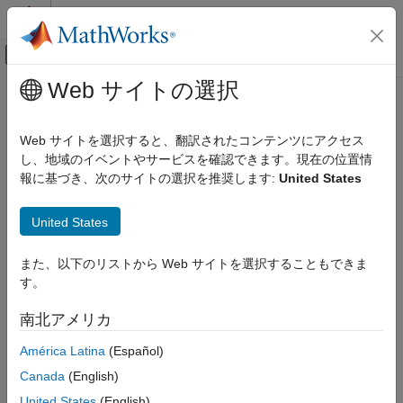
コンテンツへスキップ
MATLAB ヘルプ センター
オフキャンバス ナビゲーション メ
メインコンテンツ
Web サイトの選択
ドキュメンテーションのホーム
Web サイトを選択すると、翻訳されたコンテンツにアクセス
し、地域のイベントやサービスを確認できます。現在の位置情
報に基づき、次のサイトの選択を推奨します:
United States
この情報は役に立ちましたか？
United States
また、以下のリストから Web サイトを選択することもできま
す。
南北アメリカ
América Latina
(Español)
Canada
(English)
United States
(English)