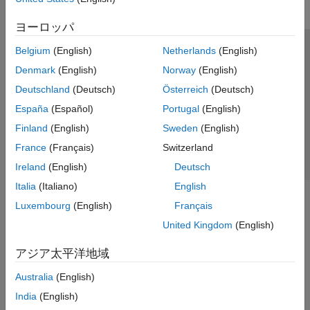
ヨーロッパ
Belgium
(English)
Netherlands
(English)
トラストセンター
商標
プライバシー ポリシー
Denmark
(English)
Norway
(English)
違法コピー防止
アプリケーション ステータス
お問い合わせ
Deutschland
(Deutsch)
Österreich
(Deutsch)
© 1994-2026 The MathWorks, Inc.
España
(Español)
Portugal
(English)
Finland
(English)
Sweden
(English)
Web サイ
日本
France
(Français)
Switzerland
Ireland
(English)
Deutsch
Italia
(Italiano)
English
Luxembourg
(English)
Français
United Kingdom
(English)
アジア太平洋地域
Australia
(English)
India
(English)