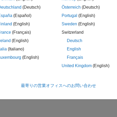
Deutschland
(Deutsch)
Österreich
(Deutsch)
España
(Español)
Portugal
(English)
inland
(English)
Sweden
(English)
France
(Français)
Switzerland
reland
(English)
Deutsch
talia
(Italiano)
English
Luxembourg
(English)
Français
United Kingdom
(English)
最寄りの営業オフィスへのお問い合わせ