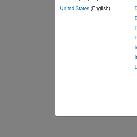
United States
(English)
F
I
I