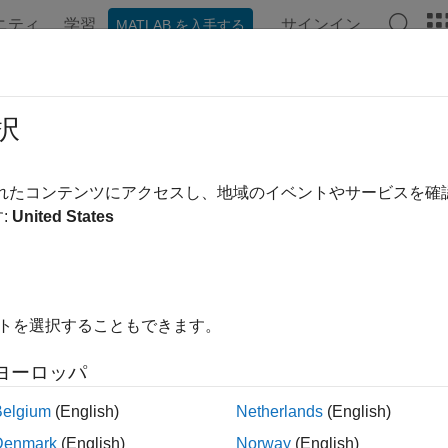
ニティ
学習
サインイン
MATLAB を入手する
ンテーション
例
関数
ブロック
アプリ
ビデオ
択
されたコンテンツにアクセスし、地域のイベントやサービスを
この情報は役に立ちました
:
United States
イトを選択することもできます。
ヨーロッパ
Belgium
(English)
Netherlands
(English)
Denmark
(English)
Norway
(English)