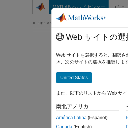
コンテンツへスキップ
MATLAB ヘルプ センター
コミュ
ドキュメ
ドキュメンテーションのホーム
Web サイトの選
Web サイトを選択すると、翻訳
き、次のサイトの選択を推奨します
United States
また、以下のリストから Web サ
南北アメリカ
América Latina
(Español)
Canada
(English)