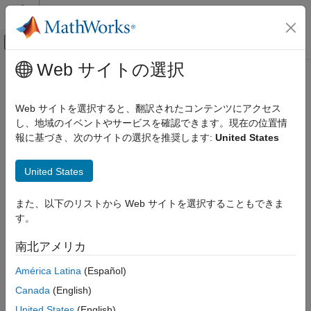
コンテンツへスキップ
MATLAB ヘルプ センター
オフキャンバス ナビゲーション メ
メインコンテンツ
Web サイトの選択
ドキュメンテーションのホーム
Web サイトを選択すると、翻訳されたコンテンツにアクセス
し、地域のイベントやサービスを確認できます。現在の位置情
報に基づき、次のサイトの選択を推奨します:
United States
この情報は役に立ちましたか？
United States
また、以下のリストから Web サイトを選択することもできま
す。
南北アメリカ
América Latina
(Español)
Canada
(English)
United States
(English)