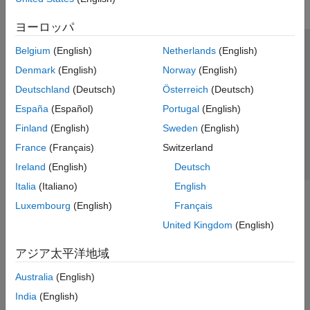
ヨーロッパ
Belgium
(English)
Netherlands
(English)
トラストセンター
商標
プライバシー ポリシー
Denmark
(English)
Norway
(English)
違法コピー防止
アプリケーション ステータス
お問い合わせ
Deutschland
(Deutsch)
Österreich
(Deutsch)
© 1994-2026 The MathWorks, Inc.
España
(Español)
Portugal
(English)
Finland
(English)
Sweden
(English)
Web サイ
日本
France
(Français)
Switzerland
Ireland
(English)
Deutsch
Italia
(Italiano)
English
Luxembourg
(English)
Français
United Kingdom
(English)
アジア太平洋地域
Australia
(English)
India
(English)