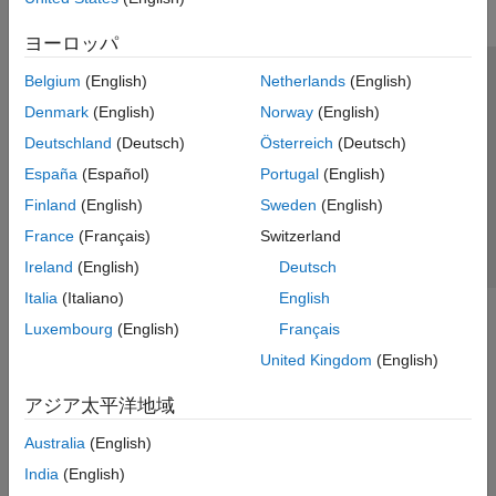
ヨーロッパ
Belgium
(English)
Netherlands
(English)
トラストセンター
商標
プライバシー ポリシー
Denmark
(English)
Norway
(English)
違法コピー防止
アプリケーション ステータス
お問い合わせ
Deutschland
(Deutsch)
Österreich
(Deutsch)
© 1994-2026 The MathWorks, Inc.
España
(Español)
Portugal
(English)
Finland
(English)
Sweden
(English)
Web サイ
日本
France
(Français)
Switzerland
Ireland
(English)
Deutsch
Italia
(Italiano)
English
Luxembourg
(English)
Français
United Kingdom
(English)
アジア太平洋地域
Australia
(English)
India
(English)