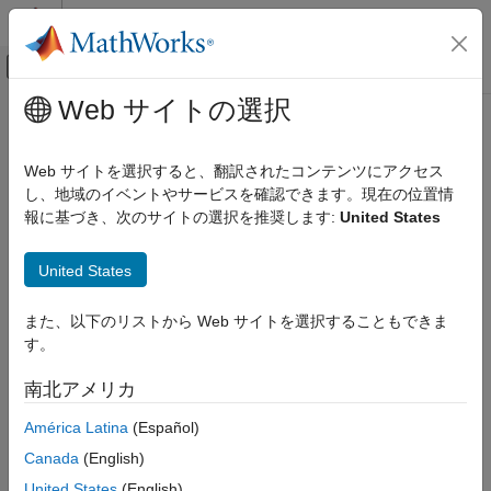
コンテンツへスキップ
MATLAB ヘルプ センター
オフキャンバス ナビゲーション メ
メインコンテンツ
Web サイトの選択
ドキュメンテーションのホーム
Web サイトを選択すると、翻訳されたコンテンツにアクセス
し、地域のイベントやサービスを確認できます。現在の位置情
報に基づき、次のサイトの選択を推奨します:
United States
この情報は役に立ちましたか？
United States
また、以下のリストから Web サイトを選択することもできま
す。
南北アメリカ
América Latina
(Español)
Canada
(English)
United States
(English)