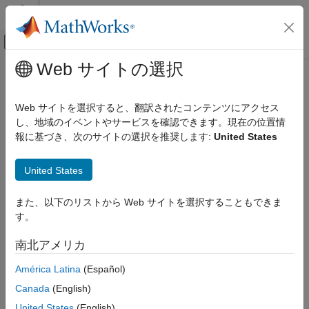
コンテンツへスキップ
MATLAB ヘルプ センター
オフキャンバス ナビゲーション メ
メインコンテンツ
Web サイトの選択
ドキュメンテーションのホーム
Web サイトを選択すると、翻訳されたコンテンツにアクセス
し、地域のイベントやサービスを確認できます。現在の位置情
報に基づき、次のサイトの選択を推奨します:
United States
この情報は役に立ちましたか？
United States
また、以下のリストから Web サイトを選択することもできま
す。
南北アメリカ
América Latina
(Español)
Canada
(English)
United States
(English)