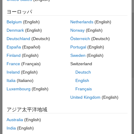
ヨーロッパ
Belgium
(English)
Netherlands
(English)
トラストセンター
商標
プライバシー ポリシー
Denmark
(English)
Norway
(English)
違法コピー防止
アプリケーション ステータス
お問い合わせ
Deutschland
(Deutsch)
Österreich
(Deutsch)
© 1994-2026 The MathWorks, Inc.
España
(Español)
Portugal
(English)
Finland
(English)
Sweden
(English)
Web サイ
日本
France
(Français)
Switzerland
Ireland
(English)
Deutsch
Italia
(Italiano)
English
Luxembourg
(English)
Français
United Kingdom
(English)
アジア太平洋地域
Australia
(English)
India
(English)